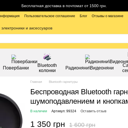
Бесплатная доставка в почтомат от 1500 грн.
 информация
Пользовательское соглашение
Блог
Отзывы о магазине
 электроники и аксессуаров
Bluetooth
С
Повербанки
Радионяни\Видеоняни
колонки
се
Главная
Bluetooth гарнитуры
Беспроводная Bluetooth гарн
шумоподавлением и кнопка
В наличии
Артикул: 99324
Оставить отзыв
1 350 грн
1 600 грн