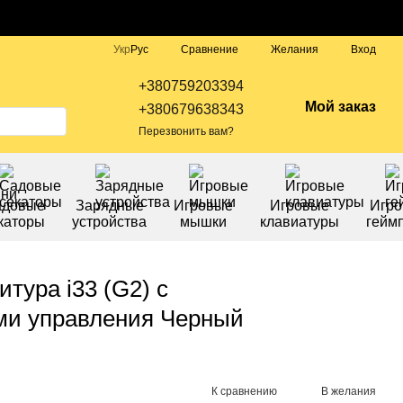
Сравнение
Укр
Рус
Желания
Вход
+380759203394
Мой заказ
+380679638343
Перезвонить вам?
адовые
Зарядные
Игровые
Игровые
Игр
каторы
устройства
мышки
клавиатуры
гейм
итура i33 (G2) c
ми управления Черный
К сравнению
В желания