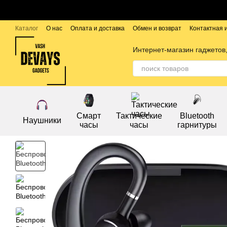
Перейти к основному контенту
Каталог
О нас
Оплата и доставка
Обмен и возврат
Контактная
Публичный договор
Бренды
Интернет-магазин гаджетов,
Смарт
Тактические
Bluetooth
Наушники
часы
часы
гарнитуры