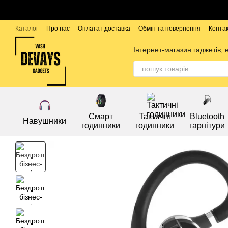
Перейти до основного контенту
Каталог
Про нас
Оплата і доставка
Обмін та повернення
Конта
Бренди
Інтернет-магазин гаджетів, 
Смарт
Тактичні
Bluetooth
Навушники
годинники
годинники
гарнітури