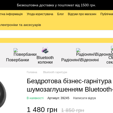
Безкоштовна доставка у поштомат від 1500 грн.
ктна інформація
Угода користувача
Блог
Відгуки про магазин
Публічни
електроніки та аксесуарів
Bluetooth
Са
Повербанки
Радіоняні\Відеоняні
колонки
сек
Головна
Bluetooth гарнітури
Бездротова бізнес-гарнітура
шумозаглушенням Bluetooth-
В наявності
Артикул: 39245
Написати відгук
1 480 грн
1 850 грн