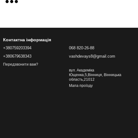
Контактна інформація
+380759203394
068 820-26-88
+380679638343
vashdevays8@gmail.com
Передзвонити вам?
вул. Академіка
Ющенка,5,Вінниця, Вінницька
область,21012
Мапа проїзду