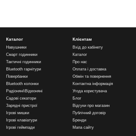
Каталог
Клієнтам
Навушники
Вхід до кабінету
Смарт годинники
Каталог
Тактичні годинники
Про нас
Bluetooth гарнітури
Оплата і доставка
Повербанки
Обмін та повернення
Bluetooth колонки
Контактна інформація
Радіоняні\Відеоняні
Угода користувача
Садові секатори
Блог
Зарядні пристрої
Відгуки про магазин
Ігрові мишки
Публічний договір
Ігрові клавіатури
Бренди
Ігрові геймпади
Мапа сайту