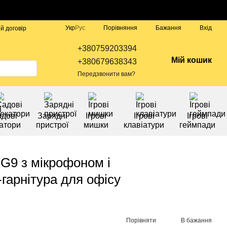
Порівняння
Укр
Рус
Бажання
Вхід
й договір
+380759203394
Мій кошик
+380679638343
Передзвонити вам?
дові
Зарядні
Ігрові
Ігрові
Ігрові
атори
пристрої
мишки
клавіатури
геймпади
 G9 з мікрофоном і
гарнітура для офісу
Порівняти
В бажання