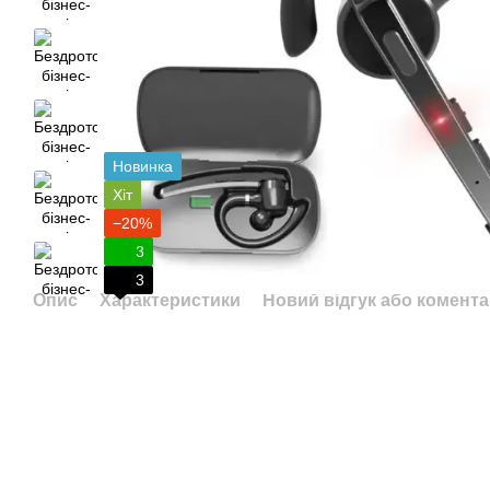
Новинка
Хіт
−20%
3
3
Опис
Характеристики
Новий відгук або комент