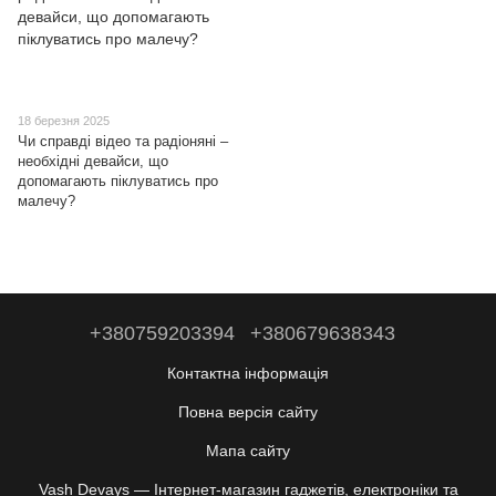
18 березня 2025
Чи справді відео та радіоняні –
необхідні девайси, що
допомагають піклуватись про
малечу?
+380759203394
+380679638343
Контактна інформація
Повна версія сайту
Мапа сайту
Vash Devays — Інтернет-магазин гаджетів, електроніки та