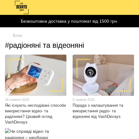
Безкоштовна доставка у поштомат від 1500 грн.
Блог
#радіоняні та відеоняні
26 червня 2025
5 травня 2025
Які існують несподівані способи
Поради з налаштування та
використання відео- та
використання радіо- та
радіоняні? Цікавий огляд
відеоняні від VashDevays
VashDevays