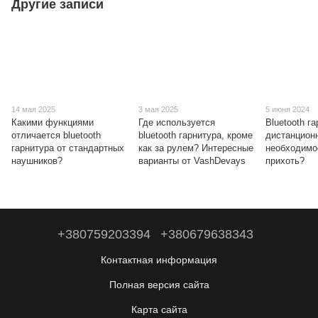
Другие записи
14 мая 2025
3 мая 2025
5 июня 2024
Какими функциями
Где используется
Bluetooth г
отличается bluetooth
bluetooth гарнитура, кроме
дистанцион
гарнитура от стандартных
как за рулем? Интересные
необходимо
наушников?
варианты от VashDevays
прихоть?
+380759203394
+380679638343
Контактная информация
Полная версия сайта
Карта сайта