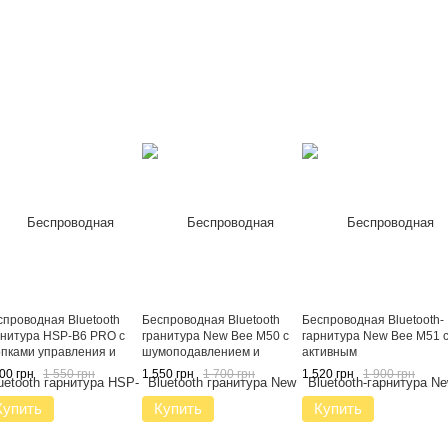
спроводная Bluetooth
Беспроводная Bluetooth
Беспроводная Bluetooth-
рнитура HSP-B6 PRO c
гранитура New Bee M50 с
гарнитура New Bee M51 
опками управления и
шумоподавлением и
активным
моподавлением Бизнес
защитным кейсом
шумуподавлением и
00 грн
1 550 грн
1 550 грн
1 700 грн
1 520 грн
1 900 грн
рнитура
зарядным рейсом Черна
(QCC4)
Купить
Купить
Купить