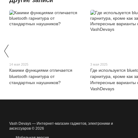
Другие записи
14 мая 2025
3 мая 2025
Какими функциями отличается
Где используется bluet
bluetooth гарнитура от
гарнитура, кроме как з
стандартных наушников?
Интересные варианты 
VashDevays
Vash Devays — Интернет-магазин гаджетов, электроники и
аксессуаров © 2026
Мобильная версия