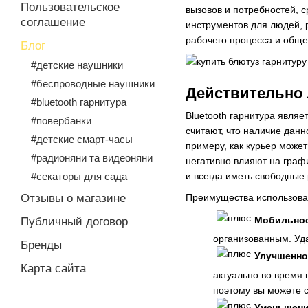
Пользовательское
вызовов и потребностей, 
соглашение
инструментов для людей,
рабочего процесса и обще
Блог
#детские наушники
#беспроводные наушники
Действительно 
#bluetooth гарнитура
Bluetooth гарнитура являе
#повербанки
считают, что наличие дан
#детские смарт-часы
примеру, как курьер може
#радионяни та видеоняни
негативно влияют на граф
#секаторы для сада
и всегда иметь свободные
Преимущества использован
Отзывы о магазине
Мобильнос
Публичный договор
организованным. Уда
Бренды
Улучшенно
Карта сайта
актуально во время
поэтому вы можете 
Уменьшени