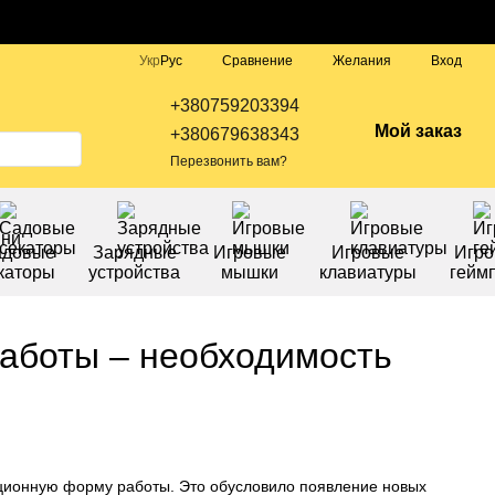
Сравнение
Укр
Рус
Желания
Вход
+380759203394
Мой заказ
+380679638343
Перезвонить вам?
адовые
Зарядные
Игровые
Игровые
Игр
каторы
устройства
мышки
клавиатуры
гейм
работы – необходимость
нционную форму работы. Это обусловило появление новых