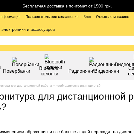
Бесплатная доставка в почтомат от 1500 грн.
 информация
Пользовательское соглашение
Блог
Отзывы о магазине
 электроники и аксессуаров
Bluetooth
С
Повербанки
Радионяни\Видеоняни
колонки
се
арнитура для дистанционной работы – необходимость или прихоть?
гарнитура для дистанционной 
ь?
 изменением образа жизни все больше людей переходят на диста