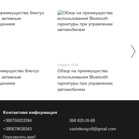
4 марта 2024
еимущества блютуз
Обзор на преимущества
с активным
использования Bluetooth
щением
гарнитуры при управлении
автомобилем
Контактная информация
+380759203394
068 820-26-88
+380679638343
vashdevays8@gmail.com
Перезвонить вам?