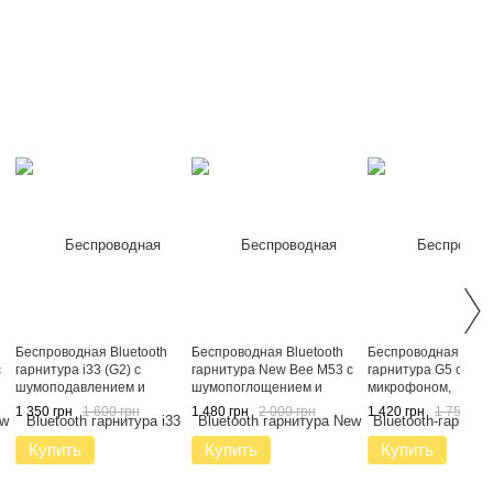
Беспроводная Bluetooth
Беспроводная Bluetooth
Беспроводная Bluet
с
гарнитура i33 (G2) c
гарнитура New Bee M53 с
гарнитура G5 с
шумоподавлением и
шумопоглощением и
микрофоном,
кнопками управления
зарядным кейсом Черный
шумоподавлением 
1 350 грн
1 600 грн
1 480 грн
2 000 грн
1 420 грн
1 750 грн
я
Черный
зарядным кейсом, с
автономностью раб
Купить
Купить
Купить
12 часов Гарнитура
водителей и бизне