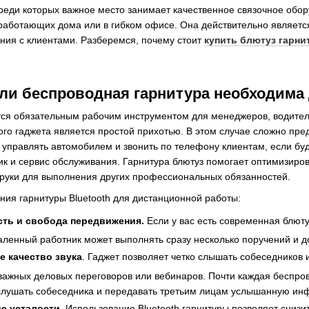
среди которых важное место занимает качественное связочное обор
 работающих дома или в гибком офисе. Она действительно являет
ния с клиентами. Разберемся, почему стоит
купить блютуз гарни
ли беспроводная гарнитура необходима д
тся обязательным рабочим инструментом для менеджеров, водителей
ного гаджета является простой прихотью. В этом случае сложно пр
т управлять автомобилем и звонить по телефону клиентам, если б
ик и сервис обслуживания. Гарнитура блютуз помогает оптимизир
 руки для выполнения других профессиональных обязанностей.
ия гарнитуры Bluetooth для дистанционной работы:
ть и свобода передвижения.
Если у вас есть современная блюту
ленный работник может выполнять сразу несколько поручений и до
е качество звука
. Гаджет позволяет четко слышать собеседников
 важных деловых переговоров или вебинаров. Почти каждая беспр
слушать собеседника и передавать третьим лицам услышанную и
е усталости.
Использование Bluetooth гарнитуры позволяет снизит