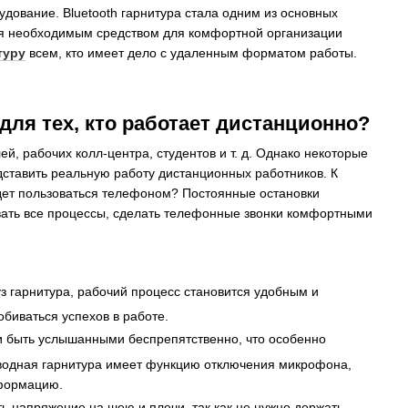
удование. Bluetooth гарнитура стала одним из основных
ся необходимым средством для комфортной организации
туру
всем, кто имеет дело с удаленным форматом работы.
ля тех, кто работает дистанционно?
, рабочих колл-центра, студентов и т. д. Однако некоторые
едставить реальную работу дистанционных работников. К
удет пользоваться телефоном? Постоянные остановки
овать все процессы, сделать телефонные звонки комфортными
з гарнитура, рабочий процесс становится удобным и
биваться успехов в работе.
 и быть услышанными беспрепятственно, что особенно
оводная гарнитура имеет функцию отключения микрофона,
нформацию.
ь напряжение на шею и плечи, так как не нужно держать