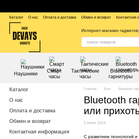
Перейти к основному контенту
Каталог
О нас
Оплата и доставка
Обмен и возврат
Контактная
Публичный договор
Бренды
Интернет-магазин гаджетов,
Смарт
Тактические
Bluetooth
Наушники
часы
часы
гарнитуры
Каталог
Главная
Блог
Bluetooth г
Bluetooth 
О нас
или прихот
Оплата и доставка
Обмен и возврат
5 июня 2024
Контактная информация
С развитием технологий и