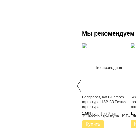
Мы рекомендуем
Беспроводная Bluetooth
Бе
гарнитура HSP-B3 Бизнес
га
гарнитура
кн
шу
1 599 грн
1 780 грн
1 5
га
Купить