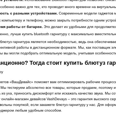
особенно важно для тех, кто проводит много времени на виртуаль
ость с разными устройствами.
Современные модели гаджетов мо
 к компьютеру и телефону, можно закрыть потребности одним устро
емя работы от батареи.
Это делает их удобными для продолжитель
енно, лучше купить bluetooth гарнитуру с максимально вместител
блютуз гарнитура является необходимостью, ведь она обеспечивае
ективной работы в дистанционном формате. Мы, как поставщик э
бы вы могли подобрать оптимальную модель, учитывая особеннос
нционно? Тогда стоит купить блютуз гар
етов «ВашДевайс» поможет вам оптимизировать рабочие процессы
ы тестируем абсолютно все товары, которые продаем, поэтому и
ь из уха, приносить дискомфорт или искажать качество звука. Мы
 онлайн-магазин девайсов VashDevays – это гарантия высокого се
вольны покупкой, если закажете блютуз гарнитуру у нас. Для офор
неджером любым удобным способом.