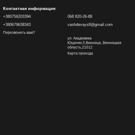
Контактная информация
+380759203394
068 820-26-88
+380679638343
vashdevays8@gmail.com
Перезвонить вам?
ул. Академика
Ющенко,5,Винница, Винницкая
область,21012
Карта проезда