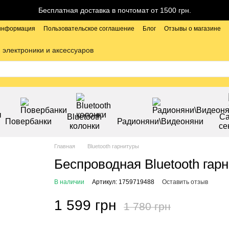
Бесплатная доставка в почтомат от 1500 грн.
 информация
Пользовательское соглашение
Блог
Отзывы о магазине
 электроники и аксессуаров
Bluetooth
С
Повербанки
Радионяни\Видеоняни
колонки
се
Главная
Bluetooth гарнитуры
Беспроводная Bluetooth гар
В наличии
Артикул: 1759719488
Оставить отзыв
1 599 грн
1 780 грн