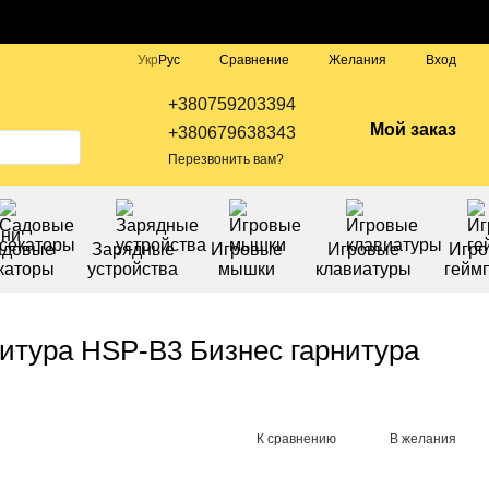
Сравнение
Укр
Рус
Желания
Вход
+380759203394
Мой заказ
+380679638343
Перезвонить вам?
адовые
Зарядные
Игровые
Игровые
Игр
каторы
устройства
мышки
клавиатуры
гейм
нитура HSP-B3 Бизнес гарнитура
К сравнению
В желания