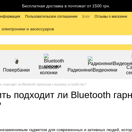
Бесплатная доставка в почтомат от 1500 грн.
 информация
Пользовательское соглашение
Блог
Отзывы о магазине
 электроники и аксессуаров
Bluetooth
С
Повербанки
Радионяни\Видеоняни
колонки
се
ь подходит ли Bluetooth гарнитура к вашему устройству?
ть подходит ли Bluetooth гар
?
и незаменимым гаджетом для современных и активных людей, котор