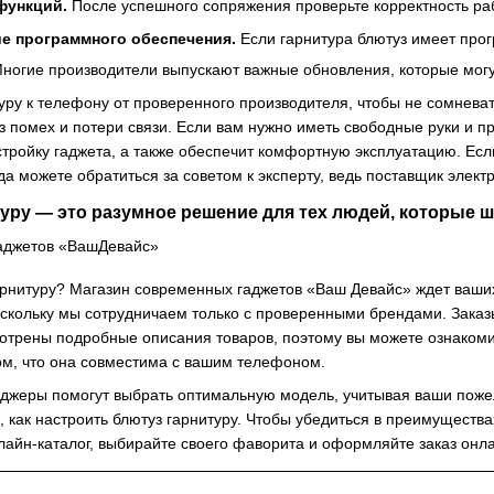
функций.
После успешного сопряжения проверьте корректность ра
е программного обеспечения.
Если гарнитура блютуз имеет про
Многие производители выпускают важные обновления, которые могу
уру к телефону от проверенного производителя, чтобы не сомневат
 помех и потери связи. Если вам нужно иметь свободные руки и пр
стройку гаджета, а также обеспечит комфортную эксплуатацию. Есл
да можете обратиться за советом к эксперту, ведь поставщик элек
уру — это разумное решение для тех людей, которые ш
гарнитуру? Магазин современных гаджетов «Ваш Девайс» ждет ваших
оскольку мы сотрудничаем только с проверенными брендами. Заказы
трены подробные описания товаров, поэтому вы можете ознакоми
том, что она совместима с вашим телефоном.
жеры помогут выбрать оптимальную модель, учитывая ваши пожел
 как настроить блютуз гарнитуру. Чтобы убедиться в преимущества
нлайн-каталог, выбирайте своего фаворита и оформляйте заказ онл