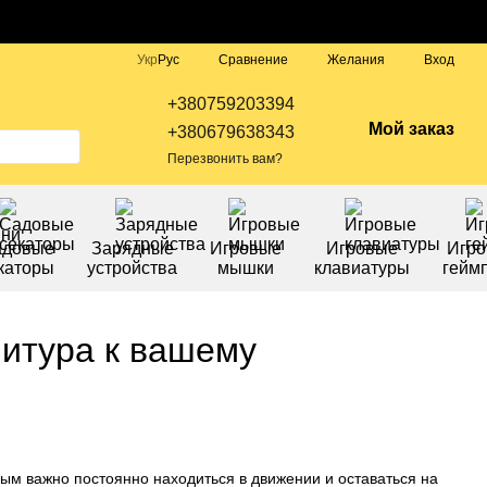
Сравнение
Укр
Рус
Желания
Вход
+380759203394
Мой заказ
+380679638343
Перезвонить вам?
адовые
Зарядные
Игровые
Игровые
Игр
каторы
устройства
мышки
клавиатуры
гейм
нитура к вашему
ым важно постоянно находиться в движении и оставаться на