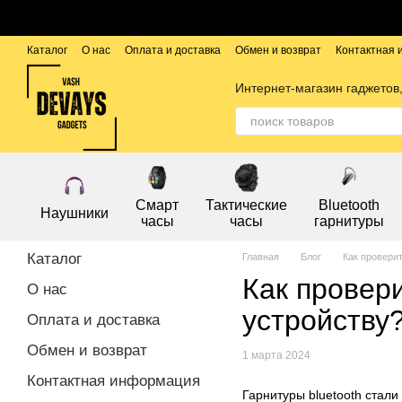
Перейти к основному контенту
Каталог
О нас
Оплата и доставка
Обмен и возврат
Контактная
Публичный договор
Бренды
Интернет-магазин гаджетов,
Смарт
Тактические
Bluetooth
Наушники
часы
часы
гарнитуры
Каталог
Главная
Блог
Как проверит
Как провери
О нас
устройству
Оплата и доставка
Обмен и возврат
1 марта 2024
Контактная информация
Гарнитуры bluetooth стал