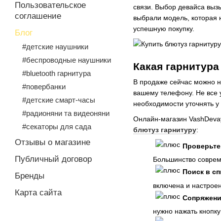
Пользовательское
связи. Выбор девайса выз
соглашение
выбрали модель, которая н
успешную покупку.
Блог
#детские наушники
#беспроводные наушники
Какая гарнитура
#bluetooth гарнитура
В продаже сейчас можно на
#повербанки
вашему телефону. Не все 
#детские смарт-часы
необходимости уточнять у 
#радионяни та видеоняни
Онлайн-магазин VashDevay
#секаторы для сада
блютуз гарнитуру
:
Отзывы о магазине
Проверьте
Публичный договор
Большинство соврем
Поиск в сп
Бренды
включена и настроен
Карта сайта
Сопряжени
нужно нажать кнопку