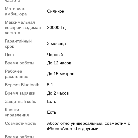
частота
Материал
Силикон
амбушюра
Максимальная
воспроизводимая
20000 Гц
частота
Гарантийный
3 месяца
срок
Цвет
Черный
Время роботы
До 12 часов
Рабочее
До 15 метров
расстояние
Версия Bluetooth
5.1
Время зарядки
До 2 часов
Защитный кейс
Есть
Кнопки
Есть
управления
Совместимость
Абсолютно универсальный, совместим с
iPhone\Android и другими
Время работы,