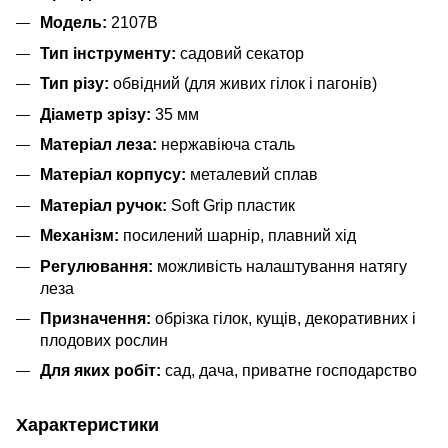
Модель:
2107B
Тип інструменту:
садовий секатор
Тип різу:
обвідний (для живих гілок і пагонів)
Діаметр зрізу:
35 мм
Матеріал леза:
нержавіюча сталь
Матеріал корпусу:
металевий сплав
Матеріал ручок:
Soft Grip пластик
Механізм:
посилений шарнір, плавний хід
Регулювання:
можливість налаштування натягу
леза
Призначення:
обрізка гілок, кущів, декоративних і
плодових рослин
Для яких робіт:
сад, дача, приватне господарство
Характеристики