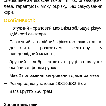
спеціальне антиковзне покриття, гострі заводські
леза, гарантують м'яку обрізку, без закусування
кори.
Особливості:
Потужний - храповий механізм збільшує ріжучі
здібності секатора
Безпечний - надійний фіксатор рукояток не
дозволить розкритися секатору у
невідповідний момент;
Зручний - добре лежить в руці за рахунок
особливої форми ручок.
Має 2 положення відкривання діаметра леза
Розмір однієї упаковки 28X10.5X2.5 см
Вага брутто-256 грам
Характеристики