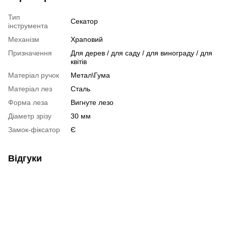
Тип
Секатор
інструмента
Механізм
Храповий
Призначення
Для дерев / для саду / для винограду / для
квітів
Матеріал ручок
Метал\Гума
Матеріал лез
Сталь
Форма леза
Вигнуте лезо
Діаметр зрізу
30 мм
Замок-фіксатор
Є
Відгуки