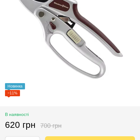
Новинка
−11%
В наявності
620 грн
700 грн