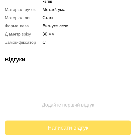
квітів
Матеріал ручок
Метал\гума
Матеріал лез
Сталь
Форма леза
Вигнуте лезо
Діаметр зрізу
30 мм
Замок-фіксатор
Є
Відгуки
Додайте перший відгук
Написати відгук