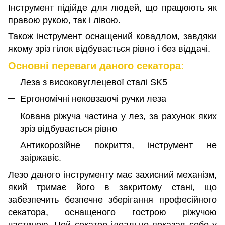
Інструмент підійде для людей, що працюють як
правою рукою, так і лівою.
Також інструмент оснащений ковадлом, завдяки
якому зріз гілок відбувається рівно і без віддачі.
Основні переваги даного секатора:
Леза з високовуглецевої сталі SK5
Ергономічні нековзаючі ручки леза
Кована ріжуча частина у лез, за рахунок яких
зріз відбувається рівно
Антикорозійне покриття, інструмент не
заіржавіє.
Лезо даного інструменту має захисний механізм,
який тримає його в закритому стані, що
забезпечить безпечне зберігання професійного
секатора, оснащеного гострою ріжучою
частиною. Цей секатор ідеально показав себе у