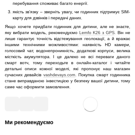
перебування споживає багато енергії.
якість зв’язку – зверніть увагу, чи годинник підтримує SIM-
карту для дзвінків і передачі даних.
Якщо хочете придбати годинник для дитини, але не знаєте,
яку вибрати модель, рекомендуємо
Lemfo K26 з GPS
. Він не
лише гарантує точність відстежування геолокації, а й вражає
іншими технічними можливостями: наявність HD камери,
голосовий чат, водонепроникність, додаткові корпуси, велика
місткість акумулятора. І це далеко не всі переваги даного
смарт вотч, тому переходьте в онлайн-каталог і читайте
детальні описи кожної моделі, які пропонує наш магазин
сучасних девайсів
vashdevays.com
. Покупка смарт годинника
стане виправданою інвестицією у безпеку вашої дитини, тому
саме час оформити замовлення.
Ми рекомендуємо