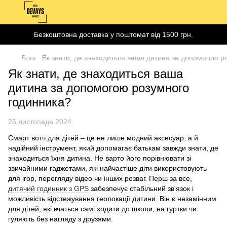
Безкоштовна доставка у поштомат від 1500 грн.
Блог
Як знати, де знаходиться ваша дитина за допомогою р
Як знати, де знаходиться ваша
дитина за допомогою розумного
годинника?
25 листопада 2024
Смарт вотч для дітей – це не лише модний аксесуар, а й
надійний інструмент, який допомагає батькам завжди знати, де
знаходиться їхня дитина. Не варто його порівнювати зі
звичайними гаджетами, які найчастіше діти використовують
для ігор, перегляду відео чи інших розваг. Перш за все,
дитячий годинник з GPS
забезпечує стабільний зв'язок і
можливість відстежування геолокації дитини. Він є незамінним
для дітей, які вчаться самі ходити до школи, на гуртки чи
гуляють без нагляду з друзями.