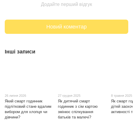
Додайте перший відгук
Новий коментар
Інші записи
26 липня 2026
27 грудня 2025
8 травня 2025
Який смарт годинник
Як дитячий смарт
Як смарт го
підлітковий стане вдалим
годинник з сім картою
дітей заохо
вибором для хлопця чи
змінює спілкування
активності 
дівчини?
батьків та малечі?