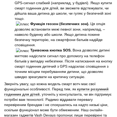
GPS-сигнал слабкий (наприклад, у будівлі). Якщо купити
смарт годинник для дітей, ви зможете відстежувати, чи
дійшла ваша дитина до школи, чи гуляє у безпечній зоні
тощо.
Функція геозон (безпечних зон).
Ця опція
дозволяє встановити межі певної зони, наприклад, –
навколо будинку або школи. Якщо дитина покине
безпечну територію, на смартфони батьків надійде
сповіщення.
Тривожна кнопка SOS.
Вона дозволяє дитині
миттєво надіслати сигнал про допомогу на телефон
батьків у випадку небезпеки. Після натискання на кнопку
смарт годинник дитячий з GPS надсилає сповіщення з
точним місцем перебуванням дитини, що дозволяє
швидко зреагувати на критичну ситуацію.
Зверніть увагу, що кожна модель смарт вотч має свої
функціональні особливості. Перед тим, як
купити розумний
годинник для дітей
, уточніть у консультанта, чи він підтримує
потрібні вам технології. Радимо віддавати перевагу
перевіреним брендам і не спокушатись на надто низькі ціни,
оскільки функціонал може бути обмеженим. Наш онлайн-
магазин гаджетів Vash Devays пропонує лише перевірені та