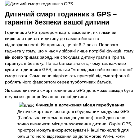
Дитячий смарт годинник з GPS –
гарантія безпеки вашої дитини
Годинник з GPS трекером варто замовити, як тільки ви
вирішили привчати дитину до самостійності та
відповідальності. Як правило, це вік 6-7 років. Перевага
гаджета у тому, що у ньому зібрані лише потрібні функції, тому
він довго тримає заряд, не спокушає дитину грати в ігри та
гарантує її безпеку. Не всі батьки знають, чому так важливо
купити годинник з GPS, оскільки їм невідомі найголовніші опції
смарт вотч. Саме вони відрізняють пристрій від смартфона й
роблять його фаворитом серед турботливих батьків.
Як саме дитячий смарт годинник з GPS допоможе завжди бути
в курсі місця перебування вашої дитини:
Функція відстеження місця перебування.
Дитячі смарт вотч оснащені вбудованим модулем GPS
(Глобальна система позиціонування), який дозволяє
точно визначати місце знаходження дитини. Окрім GPS,
пристрої можуть використовувати й інші технології для
більш точного відстеження за допомогою Wi-Fi, коли