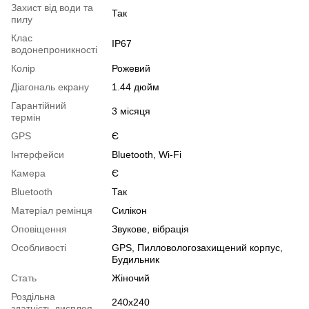
Захист від води та
Так
пилу
Клас
IP67
водонепроникності
Колір
Рожевий
Діагональ екрану
1.44 дюйм
Гарантійний
3 місяця
термін
GPS
Є
Інтерфейси
Bluetooth, Wi-Fi
Камера
Є
Bluetooth
Так
Матеріал ремінця
Силікон
Оповіщення
Звукове, вібрація
Особливості
GPS, Пилловологозахищений корпус,
Будильник
Стать
Жіночий
Роздільна
240х240
здатність дисплея