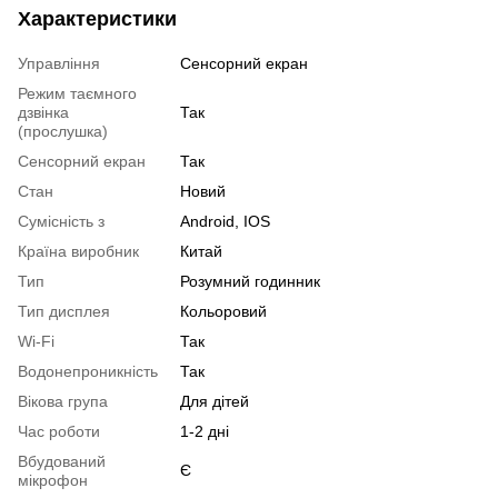
Характеристики
Управління
Сенсорний екран
Режим таємного
дзвінка
Так
(прослушка)
Сенсорний екран
Так
Стан
Новий
Сумісність з
Android, IOS
Країна виробник
Китай
Тип
Розумний годинник
Тип дисплея
Кольоровий
Wi-Fi
Так
Водонепроникність
Так
Вікова група
Для дітей
Час роботи
1-2 дні
Вбудований
Є
мікрофон