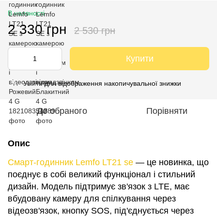
В наявності
2 330 грн
2 530 грн
Купити
Увійти
для відображення накопичувальної знижки
%
До обраного
Порівняти
Опис
Смарт-годинник Lemfo LT21 se
— це новинка, що
поєднує в собі великий функціонал і стильний
дизайн. Модель підтримує зв'язок з LTE, має
вбудовану камеру для спілкування через
відеозв'язок, кнопку SOS, під'єднується через