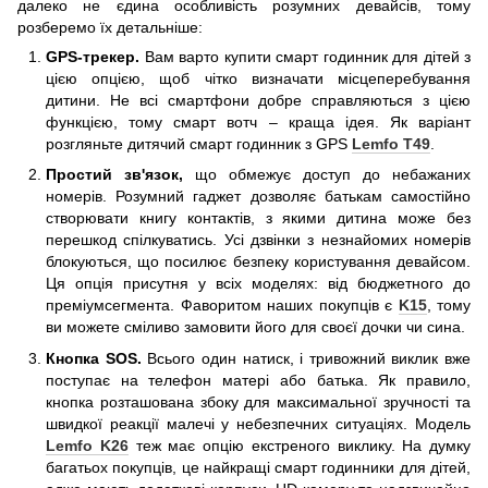
далеко не єдина особливість розумних девайсів, тому
розберемо їх детальніше:
GPS-трекер.
Вам варто купити смарт годинник для дітей з
цією опцією, щоб чітко визначати місцеперебування
дитини. Не всі смартфони добре справляються з цією
функцією, тому смарт вотч – краща ідея. Як варіант
розгляньте дитячий смарт годинник з GPS
Lemfo T49
.
Простий зв'язок,
що обмежує доступ до небажаних
номерів. Розумний гаджет дозволяє батькам самостійно
створювати книгу контактів, з якими дитина може без
перешкод спілкуватись. Усі дзвінки з незнайомих номерів
блокуються, що посилює безпеку користування девайсом.
Ця опція присутня у всіх моделях: від бюджетного до
преміумсегмента. Фаворитом наших покупців є
K15
, тому
ви можете сміливо замовити його для своєї дочки чи сина.
Кнопка SOS.
Всього один натиск, і тривожний виклик вже
поступає на телефон матері або батька. Як правило,
кнопка розташована збоку для максимальної зручності та
швидкої реакції малечі у небезпечних ситуаціях. Модель
Lemfo K26
теж має опцію екстреного виклику. На думку
багатьох покупців, це найкращі смарт годинники для дітей,