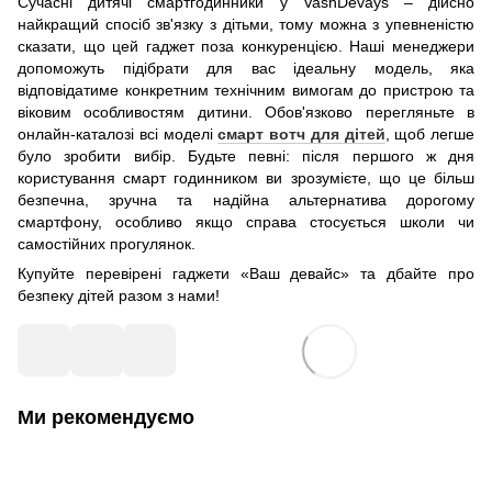
Сучасні дитячі смартгодинники у VashDevays – дійсно
найкращий спосіб зв'язку з дітьми, тому можна з упевненістю
сказати, що цей гаджет поза конкуренцією. Наші менеджери
допоможуть підібрати для вас ідеальну модель, яка
відповідатиме конкретним технічним вимогам до пристрою та
віковим особливостям дитини. Обов'язково перегляньте в
онлайн-каталозі всі моделі
смарт вотч для дітей
, щоб легше
було зробити вибір. Будьте певні: після першого ж дня
користування смарт годинником ви зрозумієте, що це більш
безпечна, зручна та надійна альтернатива дорогому
смартфону, особливо якщо справа стосується школи чи
самостійних прогулянок.
Купуйте перевірені гаджети «Ваш девайс» та дбайте про
безпеку дітей разом з нами!
Ми рекомендуємо