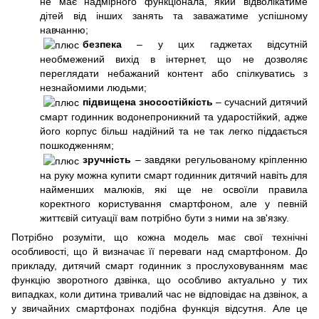
не має надмірного функціонала, який відволікатиме
дітей від інших занять та заважатиме успішному
навчанню;
безпека
– у цих гаджетах відсутній
необмежений вихід в інтернет, що не дозволяє
переглядати небажаний контент або спілкуватись з
незнайомими людьми;
підвищена зносостійкість
– сучасний дитячий
смарт годинник водонепроникний та ударостійкий, адже
його корпус більш надійний та не так легко піддається
пошкодженням;
зручність
– завдяки регульованому кріпленню
на руку можна купити смарт годинник дитячий навіть для
найменших малюків, які ще не освоїли правила
коректного користування смартфоном, але у певній
життєвій ситуації вам потрібно бути з ними на зв'язку.
Потрібно розуміти, що кожна модель має свої технічні
особливості, що й визначає її переваги над смартфоном. До
прикладу, дитячий смарт годинник з прослуховуванням має
функцію зворотного дзвінка, що особливо актуально у тих
випадках, коли дитина тривалий час не відповідає на дзвінок, а
у звичайних смартфонах подібна функція відсутня. Але це