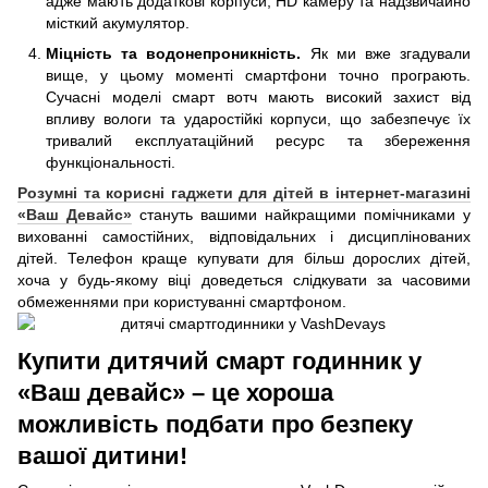
адже мають додаткові корпуси, HD камеру та надзвичайно
місткий акумулятор.
Міцність та водонепроникність.
Як ми вже згадували
вище, у цьому моменті смартфони точно програють.
Сучасні моделі смарт вотч мають високий захист від
впливу вологи та ударостійкі корпуси, що забезпечує їх
тривалий експлуатаційний ресурс та збереження
функціональності.
Розумні та корисні гаджети для дітей в інтернет-магазині
«Ваш Девайс»
стануть вашими найкращими помічниками у
вихованні самостійних, відповідальних і дисциплінованих
дітей. Телефон краще купувати для більш дорослих дітей,
хоча у будь-якому віці доведеться слідкувати за часовими
обмеженнями при користуванні смартфоном.
Купити дитячий смарт годинник у
«Ваш девайс» – це хороша
можливість подбати про безпеку
вашої дитини!