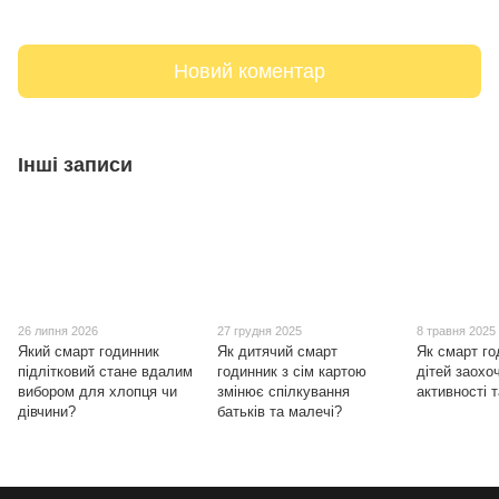
Новий коментар
Інші записи
26 липня 2026
27 грудня 2025
8 травня 2025
Який смарт годинник
Як дитячий смарт
Як смарт го
підлітковий стане вдалим
годинник з сім картою
дітей заохо
вибором для хлопця чи
змінює спілкування
активності 
дівчини?
батьків та малечі?