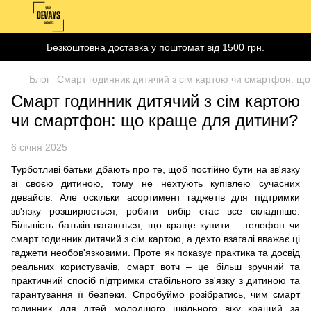
Безкоштовна доставка у поштомат від 1500 грн.
Блог
Смарт годинник дитячий з сім картою чи смартфон: щ
Смарт годинник дитячий з сім картою
чи смартфон: що краще для дитини?
6 січня 2025
Турботливі батьки дбають про те, щоб постійно бути на зв'язку
зі своєю дитиною, тому не нехтують купівлею сучасних
девайсів. Але оскільки асортимент гаджетів для підтримки
зв'язку розширюється, робити вибір стає все складніше.
Більшість батьків вагаються, що краще купити – телефон чи
смарт годинник дитячий з сім картою, а дехто взагалі вважає ці
гаджети необов'язковими. Проте як показує практика та досвід
реальних користувачів, смарт вотч – це більш зручний та
практичний спосіб підтримки стабільного зв'язку з дитиною та
гарантування її безпеки. Спробуймо розібратись, чим смарт
годинник для дітей молодшого шкільного віку кращий за