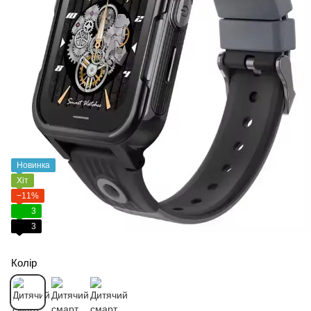
Новинка
Хіт
−11%
3
3
Колір