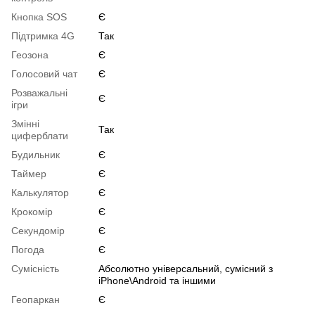
Кнопка SOS
Є
Підтримка 4G
Так
Геозона
Є
Голосовий чат
Є
Розважальні
Є
ігри
Змінні
Так
циферблати
Будильник
Є
Таймер
Є
Калькулятор
Є
Крокомір
Є
Секундомір
Є
Погода
Є
Сумісність
Абсолютно універсальний, сумісний з
iPhone\Android та іншими
Геопаркан
Є