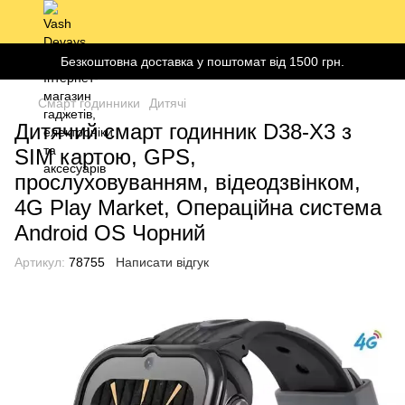
Безкоштовна доставка у поштомат від 1500 грн.
Смарт годинники
Дитячі
Дитячий смарт годинник D38-X3 з
SIM картою, GPS,
прослуховуванням, відеодзвінком,
4G Play Market, Операційна система
Android OS Чорний
Артикул:
78755
Написати відгук