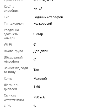
Сумісність з
Android, IOS
Країна
Китай
виробник
Тип
Годинник-телефон
Тип дисплея
Кольоровий
Роздільна
здатність
0.3Mp
камери
Wi-Fi
Є
Вікова група
Для дітей
Вбудований
Є
мікрофон
Захист від води
Так
та пилу
Колір
Рожевий
Діагональ
1.69
дисплея
Ємність
750 мАг
акумулятора
GPS
Є