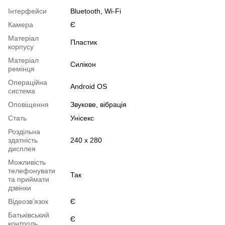
Інтерфейси
Bluetooth, Wi-Fi
Камера
Є
Матеріал
Пластик
корпусу
Матеріал
Силікон
ремінця
Операційна
Android OS
система
Оповіщення
Звукове, вібрація
Стать
Унісекс
Роздільна
здатність
240 x 280
дисплея
Можливість
телефонувати
Так
та приймати
дзвінки
Відеозв’язок
Є
Батьківський
Є
контроль