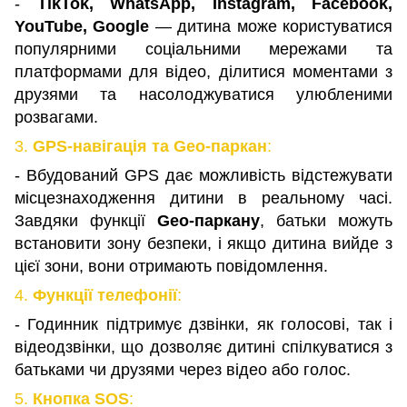
-
TikTok, WhatsApp, Instagram, Facebook,
YouTube, Google
— дитина може користуватися
популярними соціальними мережами та
платформами для відео, ділитися моментами з
друзями та насолоджуватися улюбленими
розвагами.
3.
GPS-навігація та Geo-паркан
:
- Вбудований GPS дає можливість відстежувати
місцезнаходження дитини в реальному часі.
Завдяки функції
Geo-паркану
, батьки можуть
встановити зону безпеки, і якщо дитина вийде з
цієї зони, вони отримають повідомлення.
4.
Функції телефонії
:
- Годинник підтримує дзвінки, як голосові, так і
відеодзвінки, що дозволяє дитині спілкуватися з
батьками чи друзями через відео або голос.
5.
Кнопка SOS
: