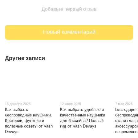
Добавьте первый отзыв
Новый комментарий
Другие записи
16 декабря 2025
12 июня 2025
7 мая 2025
Как выбрать
Как выбрать удобные и
Благодаря 
беспроводные наушники.
качественные наушники
беспроводн
Критерии, функции и
для бассейна? Полный
стали глав
полезные советы от Vash
гид от Vash Devays
аксессуаро
Devays
современно