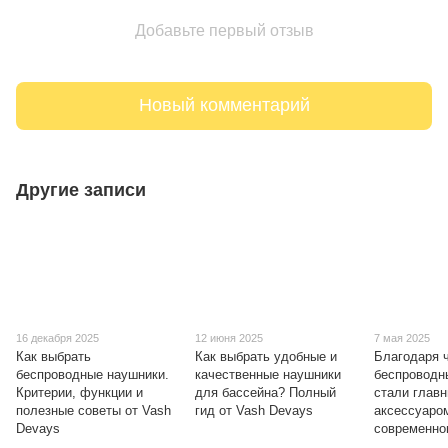
Добавьте первый отзыв
Новый комментарий
Другие записи
16 декабря 2025
12 июня 2025
7 мая 2025
Как выбрать
Как выбрать удобные и
Благодаря 
беспроводные наушники.
качественные наушники
беспроводн
Критерии, функции и
для бассейна? Полный
стали глав
полезные советы от Vash
гид от Vash Devays
аксессуаро
Devays
современно