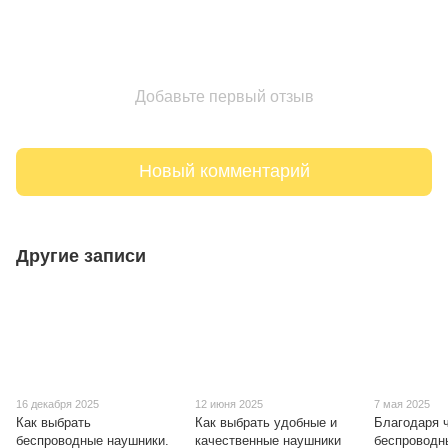
Добавьте первый отзыв
Новый комментарий
Другие записи
16 декабря 2025
12 июня 2025
7 мая 2025
Как выбрать
Как выбрать удобные и
Благодаря 
беспроводные наушники.
качественные наушники
беспроводн