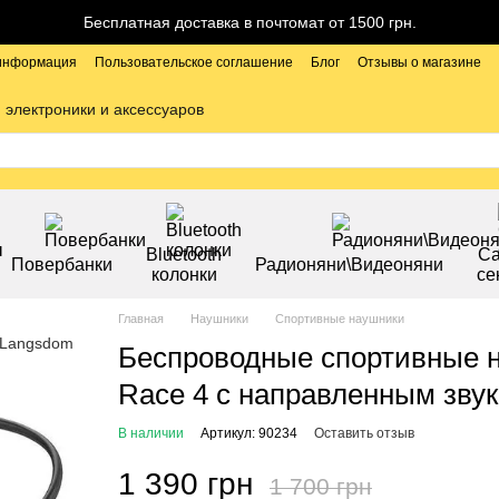
Бесплатная доставка в почтомат от 1500 грн.
 информация
Пользовательское соглашение
Блог
Отзывы о магазине
 электроники и аксессуаров
Bluetooth
С
Повербанки
Радионяни\Видеоняни
колонки
се
Главная
Наушники
Спортивные наушники
Беспроводные спортивные 
Race 4 с направленным зву
В наличии
Артикул: 90234
Оставить отзыв
1 390 грн
1 700 грн