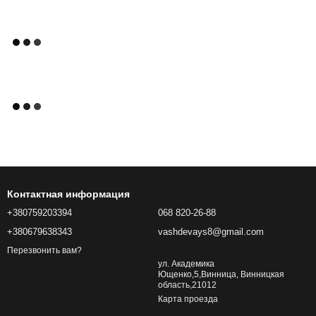
Контактная информация
+380759203394
068 820-26-88
+380679638343
vashdevays8@gmail.com
Перезвонить вам?
ул. Академика
Ющенко,5,Винница, Винницкая
область,21012
Карта проезда