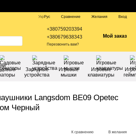
Сравнение
Укр
Рус
Желания
Вход
+380759203394
Мой заказ
+380679638343
Перезвонить вам?
адовые
Зарядные
Игровые
Игровые
Игр
каторы
устройства
мышки
клавиатуры
гейм
наушники Langsdom BE09 Opetec
ком Черный
К сравнению
В желания