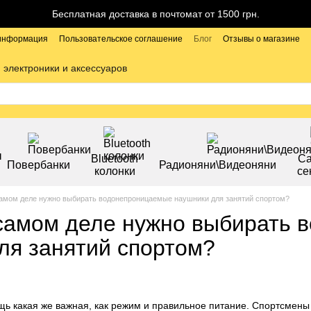
Бесплатная доставка в почтомат от 1500 грн.
 информация
Пользовательское соглашение
Блог
Отзывы о магазине
 электроники и аксессуаров
Bluetooth
С
Повербанки
Радионяни\Видеоняни
колонки
се
амом деле нужно выбирать водонепроницаемые наушники для занятий спортом?
самом деле нужно выбирать 
ля занятий спортом?
щь какая же важная, как режим и правильное питание. Спортсмены