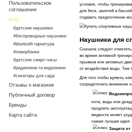
Пользовательское
условия, чтобы тренировка
соглашение
для бега, занятий в басс
отдавать предпочтение мо
Блог
#детские наушники
#беспроводные наушники
Наушники для сп
#bluetooth гарнитура
Сначала следует отметить
#повербанки
во время активной тренир
#детские смарт-часы
прыжков или активных дви
#радионяни та видеоняни
от воздействия воды. Тем 
#секаторы для сада
Для того чтобы
купить сп
сосредоточить внимание н
Отзывы о магазине
Водонепро
Публичный договор
пота, воды или дож
Бренды
продлить эксплуата
Карта сайта
жидкости может уху
самая лучшая идея.
Защита от