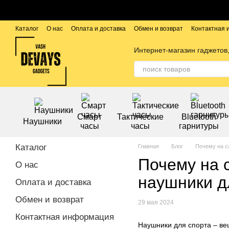
Перейти к основному контенту
Каталог
О нас
Оплата и доставка
Обмен и возврат
Контактная
Публичный договор
Бренды
Интернет-магазин гаджетов,
Смарт
Тактические
Bluetooth
Наушники
часы
часы
гарнитуры
Каталог
Главная
Блог
Почему на с
Почему на 
О нас
наушники д
Оплата и доставка
Обмен и возврат
29 мая 2024
Контактная информация
Наушники для спорта – ве