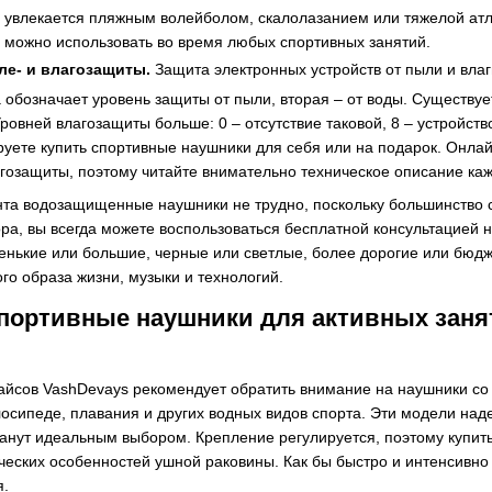
о увлекается пляжным волейболом, скалолазанием или тяжелой атл
 можно использовать во время любых спортивных занятий.
ле- и влагозащиты.
Защита электронных устройств от пыли и влаг
 обозначает уровень защиты от пыли, вторая – от воды. Существу
ровней влагозащиты больше: 0 – отсутствие таковой, 8 – устройс
ируете купить спортивные наушники для себя или на подарок. Онл
гозащиты, поэтому читайте внимательно техническое описание каж
та водозащищенные наушники не трудно, поскольку большинство с
ра, вы всегда можете воспользоваться бесплатной консультацией
нькие или большие, черные или светлые, более дорогие или бюдже
го образа жизни, музыки и технологий.
спортивные наушники для активных заня
йсов VashDevays рекомендует обратить внимание на наушники со 
елосипеде, плавания и других водных видов спорта. Эти модели на
танут идеальным выбором. Крепление регулируется, поэтому купить
еских особенностей ушной раковины. Как бы быстро и интенсивно в
.