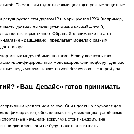
етикой. То есть, эти гаджеты совмещают две разные защитные
и регулируется стандартом IP и маркируется IPXX (например,
ет шесть уровней пылезащиты: минимальный – это 0,
тво полностью герметичное. Обращайте внимание на этот
айн-магазин «ВашДевайс» предлагает модели с разным
дого товара.
портивных моделей именно такие. Если у вас возникают
 наших квалифицированных менеджеров. Они подберут для вас
тные, ведь магазин гаджетов vashdevays.com – это рай для
тий? «Ваш Девайс» готов принимать
спортивным креплением за ухо. Они идеально подходят для
дежно фиксируются, обеспечивают звукоизоляцию, устойчивые
 спортивные наушники вокруг уха стоит каждому, вне
ы ни двигались, они не будут падать и вызывать