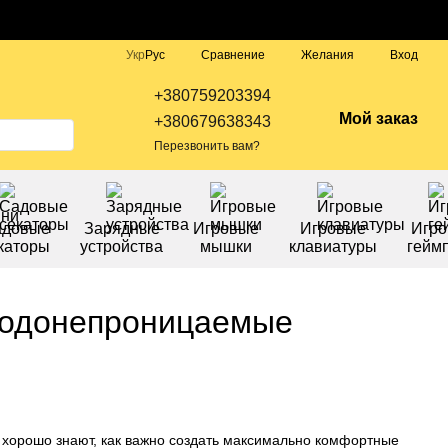
Сравнение
Укр
Рус
Желания
Вход
+380759203394
Мой заказ
+380679638343
Перезвонить вам?
адовые
Зарядные
Игровые
Игровые
Игр
каторы
устройства
мышки
клавиатуры
гейм
водонепроницаемые
 хорошо знают, как важно создать максимально комфортные