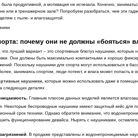
 была продуктивной, а мотивация не исчезала. Конечно, заниматьс
ейне или в тренажерном зале? Попробуем разобраться, чем эти гад
делям с пыле- и влагозащитой.
орта: почему они не должны «бояться» в
, что лучший вариант – это спортивные блютуз наушники, которые
овки. Они должны быть максимально компактными и хорошо фиксир
жений. Поскольку наушники для спорта могут использоваться в ба
более, занимаясь спортом, люди потеют, и влага может попасть в з
ортивные наушники,
которые можно использовать даже в помеще
а следующих деталях:
ницаемость.
Главным плюсом данных моделей является влагозащ
дя. Некоторые беспроводные наушники имеют защитный кейс для по
ционный срок техники. Однако обратите внимание, что водонепрон
дшить функционирование девайса. Нырять с наушниками, оставлять
 загрязнений
. В продаже представлены и водонепроницаемые науш