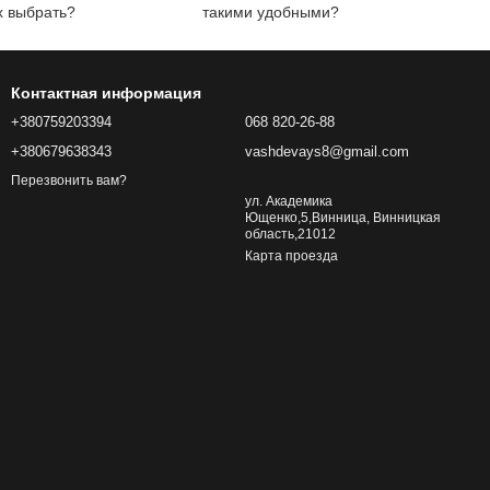
х выбрать?
такими удобными?
Контактная информация
+380759203394
068 820-26-88
+380679638343
vashdevays8@gmail.com
Перезвонить вам?
ул. Академика
Ющенко,5,Винница, Винницкая
область,21012
Карта проезда