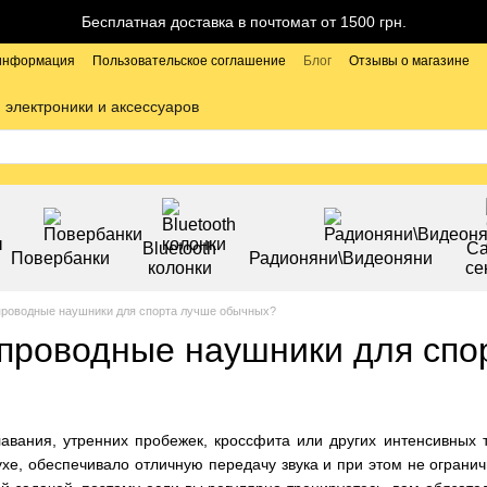
Бесплатная доставка в почтомат от 1500 грн.
 информация
Пользовательское соглашение
Блог
Отзывы о магазине
 электроники и аксессуаров
Bluetooth
С
Повербанки
Радионяни\Видеоняни
колонки
се
роводные наушники для спорта лучше обычных?
проводные наушники для спо
вания, утренних пробежек, кроссфита или других интенсивных т
хе, обеспечивало отличную передачу звука и при этом не ограни