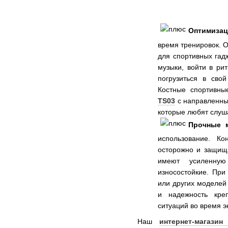
Оптимизац
время тренировок. 
для спортивных гад
музыки, войти в ри
погрузиться в сво
Костные спортивн
TS03
с направленны
которые любят слуша
Прочные 
использование. Ко
осторожно и защища
имеют усиленную 
износостойкие. При
или других моделей
и надежность кре
ситуаций во время э
Наш
интернет-магази