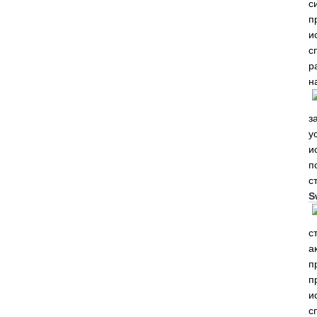
с
п
и
с
р
н
з
у
и
п
с
S
с
а
п
п
и
с