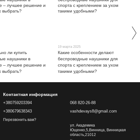
19 марта 2025
ьно ли купить
Какие особенности делают
ые наушники в
беспроводные наушники для
е – лучшее решение и
спорта с креплением за ухом
х выбрать?
такими удобными?
Контактная информация
+380759203394
068 820-26-88
+380679638343
vashdevays8@gmail.com
Перезвонить вам?
ул. Академика
Ющенко,5,Винница, Винницкая
область,21012