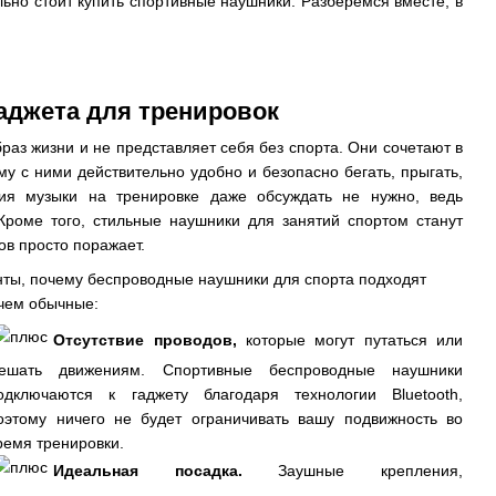
льно стоит купить спортивные наушники. Разберемся вместе, в
аджета для тренировок
раз жизни и не представляет себя без спорта. Они сочетают в
у с ними действительно удобно и безопасно бегать, прыгать,
ния музыки на тренировке даже обсуждать не нужно, ведь
Кроме того, стильные наушники для занятий спортом станут
в просто поражает.
нты, почему беспроводные наушники для спорта подходят
 чем обычные:
Отсутствие проводов,
которые могут путаться или
ешать движениям. Спортивные беспроводные наушники
одключаются к гаджету благодаря технологии Bluetooth,
оэтому ничего не будет ограничивать вашу подвижность во
ремя тренировки.
Идеальная посадка.
Заушные крепления,