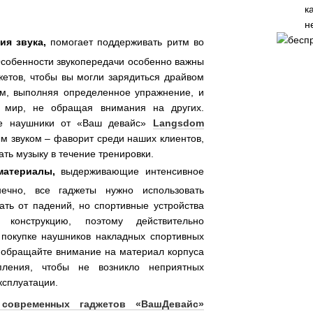
к
н
ия звука,
помогает поддерживать ритм во
Особенности звукопередачи особенно важны
жетов, чтобы вы могли зарядиться драйвом
тм, выполняя определенное упражнение, и
й мир, не обращая внимания на других.
ые наушники от «Ваш девайс»
Langsdom
м звуком – фаворит среди наших клиентов,
ть музыку в течение тренировки.
материалы,
выдерживающие интенсивное
нечно, все гаджеты нужно использовать
ть от падений, но спортивные устройства
конструкцию, поэтому действительно
 покупке наушников накладных спортивных
 обращайте внимание на материал корпуса
пления, чтобы не возникло неприятных
ксплуатации.
н современных гаджетов «ВашДевайс»