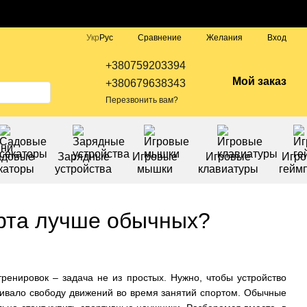
Сравнение
Укр
Рус
Желания
Вход
+380759203394
Мой заказ
+380679638343
Перезвонить вам?
адовые
Зарядные
Игровые
Игровые
Игр
каторы
устройства
мышки
клавиатуры
гейм
рта лучше обычных?
ренировок – задача не из простых. Нужно, чтобы устройство
чивало свободу движений во время занятий спортом. Обычные