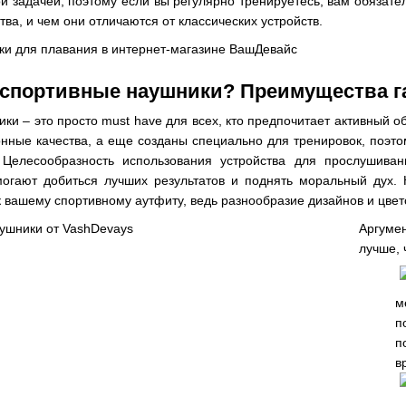
ой задачей, поэтому если вы регулярно тренируетесь, вам обязате
ва, и чем они отличаются от классических устройств.
спортивные наушники? Преимущества г
и – это просто must have для всех, кто предпочитает активный об
нные качества, а еще созданы специально для тренировок, поэтом
. Целесообразность использования устройства для прослушива
огают добиться лучших результатов и поднять моральный дух. 
вашему спортивному аутфиту, ведь разнообразие дизайнов и цвето
Аргуме
лучше,
м
п
п
в