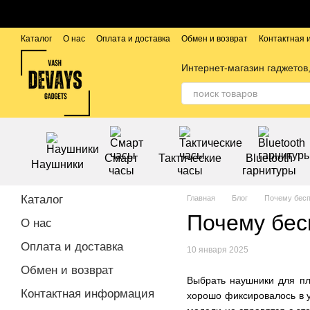
Перейти к основному контенту
Каталог
О нас
Оплата и доставка
Обмен и возврат
Контактная
Публичный договор
Бренды
Интернет-магазин гаджетов,
Смарт
Тактические
Bluetooth
Наушники
часы
часы
гарнитуры
Каталог
Главная
Блог
Почему бесп
Почему бес
О нас
Оплата и доставка
10 января 2025
Обмен и возврат
Выбрать наушники для пла
Контактная информация
хорошо фиксировалось в у