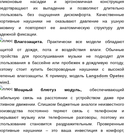
иликоновые насадки и эргономичная конструкция
редотвращают их выпадение и позволяют длительно
спользовать без ощущения дискомфорта. Качественные
портивные наушники не оказывают давление на ушную
аковину и повторяют ее анатомическую структуру для
адежной фиксации.
Влагозащита.
Практически все модели обладают
ащитой от дождя, пота и воздействия влаги. Обычные
стройства для прослушивания музыки не подходят для
спользования в бассейне или пробежек в дождливую погоду,
оэтому стоит купить беспроводные наушники с высокой
тепенью влагозащиты. К примеру, модель
Langsdom Opetec
wim1
.
Мощный блютуз модуль,
обеспечивающий
табильную связь на расстоянии с устройством даже при
ктивном движении. Слишком бюджетные аналоги неизвестного
роизводства постоянно теряют связь с телефоном и
рерывают музыку или телефонные разговоры, поэтому их
спользование становится раздражительным. Проверенные
портивные наушники – это ваша инвестиция в комфорт,