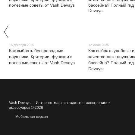
16 декабря 2025
12 июня 2025
Как выбрать беспроводные
Как выбрать удобные и
наушники. Критерии, функции и
качественные наушник
полезные советы от Vash Devays
бассейна? Полный гид 
Devays
Vash Devays — Интернет-магазин гаджетов, электроники и
аксессуаров © 2026
Мобильная версия