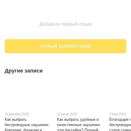
Добавьте первый отзыв
Новый комментарий
Другие записи
16 декабря 2025
12 июня 2025
7 мая 2025
Как выбрать
Как выбрать удобные и
Благодаря 
беспроводные наушники.
качественные наушники
беспроводн
Критерии, функции и
для бассейна? Полный
стали глав