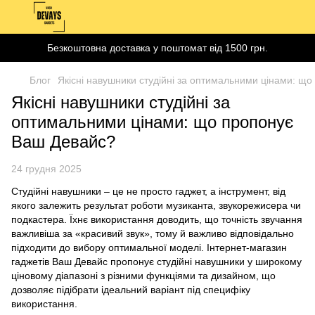
Безкоштовна доставка у поштомат від 1500 грн.
Блог
Якісні навушники студійні за оптимальними цінами: щ
Якісні навушники студійні за
оптимальними цінами: що пропонує
Ваш Девайс?
24 грудня 2025
Студійні навушники – це не просто гаджет, а інструмент, від
якого залежить результат роботи музиканта, звукорежисера чи
подкастера. Їхнє використання доводить, що точність звучання
важливіша за «красивий звук», тому й важливо відповідально
підходити до вибору оптимальної моделі. Інтернет-магазин
гаджетів Ваш Девайс пропонує студійні навушники у широкому
ціновому діапазоні з різними функціями та дизайном, що
дозволяє підібрати ідеальний варіант під специфіку
використання.