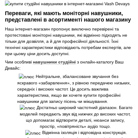
Переваги, які мають моніторні навушники,
представлені в асортименті нашого магазину
Наш інтернет-магазин пропонує виключно перевірені та
протестовані моніторні навушники, які відмінно підходять не
тільки для дозвілля, а й для професійної діяльності. Їхні
технічні характеристики відповідають потребам експертів, але
при цьому ціни досить доступні.
Чим особливі
навушники студійні
з онлайн-каталогу Ваш
Девайс:
Нейтральне, збалансоване звучання без
яскравого «забарвлення», з рівною передачею низьких,
середніх і високих частот. Це досить важлива
характеристика, якщо ви хочете купити професійні
навушники для запису пісень чи мікшування.
Достатньо широкий частотний діапазон. Багато
моделей передають звук від нижчих до високих частот,
що допомагає відтворити деталі, нюанси запису,
простір, «повітряність» аудіо тощо.
Відмінна ізоляція і відповідна конструкція.