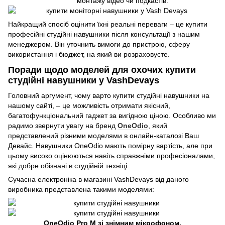
монтажу відео чи подкастів.
Найкращий спосіб оцінити їхні реальні переваги – це купити
професійні студійні навушники після консультації з нашим
менеджером. Він уточнить вимоги до пристрою, сферу
використання і бюджет, на який ви розраховуєте.
Поради щодо моделей для охочих купити
студійні навушники у VashDevays
Головний аргумент, чому варто купити студійні навушники на
нашому сайті, – це можливість отримати якісний,
багатофункціональний гаджет за вигідною ціною. Особливо ми
радимо звернути увагу на бренд
OneOdio
, який
представлений різними моделями в онлайн-каталозі Ваш
Девайс. Навушники OneOdio мають помірну вартість, але при
цьому високо оцінюються навіть справжніми професіоналами,
які добре обізнані в студійній техніці.
Сучасна електроніка в магазині VashDevays від даного
виробника представлена такими моделями:
OneOdio Pro M зі знімним мікрофоном.