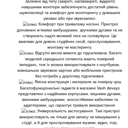
Залежно від типу (закриті, напівзакриті, відкриті)
навушники монітори забезпечують достатній рівень
шумоізоляції та комфорт для моніторингу у домашніх
умовах або при звукозаписі.
Комфорт при тривалому носінні. Пристрої
доповнені м’якими амбушурами, зручними дугами та не
створюють надто великий тиск на голову/вуха. Це
важливо для довгих студійних сесій, прослуховування,
монтажу чи мастерингу.
Відсутні високі вимоги до підсилювача. Багато
моделей середнього сегмента мають помірний
імпеданс, тож їх можна використовувати з ноутбуком,
зовнішньою звуковою картою або мобільним пристроєм
без потреби у дорогому підсилювачі.
Якісна конструкція і матеріали за помірну ціну.
Багатофункціональні гаджети в магазині Vash devays
представлені з надійними корпусами, міцними дугами,
змінними амбушурами, зносостійкими кабелями та
адаптерами, що гарантує тривале використання.
Універсальність застосування. Такі пристрої
використовують не тільки для запису чи мікшування у
студії, а й для прослуховування музики, відео, ігор,