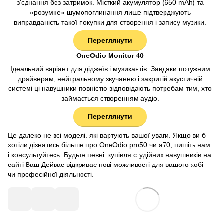
з'єднання без затримок. Місткий акумулятор (650 mAh) та
«розумне» шумопоглинання лише підтверджують
виправданість такої покупки для створення і запису музики.
Переглянути
OneOdio Monitor 40
Iдеальний варіант для діджеїв і музикантів. Завдяки потужним
драйверам, нейтральному звучанню і закритій акустичній
системі ці навушники повністю відповідають потребам тим, хто
займається створенням аудіо.
Переглянути
Це далеко не всі моделі, які вартують вашої уваги. Якщо ви б
хотіли дізнатись більше про OneOdio pro50 чи a70, пишіть нам
і консультуйтесь. Будьте певні: купівля студійних навушників на
сайті Ваш Дейвас відкриває нові можливості для вашого хобі
чи професійної діяльності.