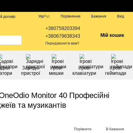
Порівняння
Укр
Рус
Бажання
Вхід
й договір
+380759203394
Мій кошик
+380679638343
Передзвонити вам?
дові
Зарядні
Ігрові
Ігрові
Ігрові
атори
пристрої
мишки
клавіатури
геймпади
 OneOdio Monitor 40 Професійні
жеїв та музикантів
Порівняти
В бажання