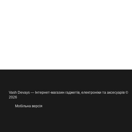
Vash Devays — Інтернет-магазин гаджетів, електроніки та аксесуарів ©
2026
Мобільна версія