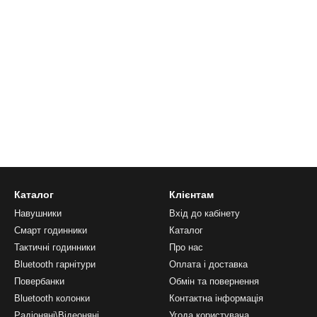
Каталог
Клієнтам
Навушники
Вхід до кабінету
Смарт годинники
Каталог
Тактичні годинники
Про нас
Bluetooth гарнітури
Оплата і доставка
Повербанки
Обмін та повернення
Bluetooth колонки
Контактна інформація
Радіоняні\Відеоняні
Угода користувача