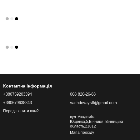
Контактна інформація
+380759203394
068 820-26-88
+380679638343
vashdevays8@gmail.com
Передзвонити вам?
вул. Академіка
Ющенка,5,Вінниця, Вінницька
область,21012
Мапа проїзду