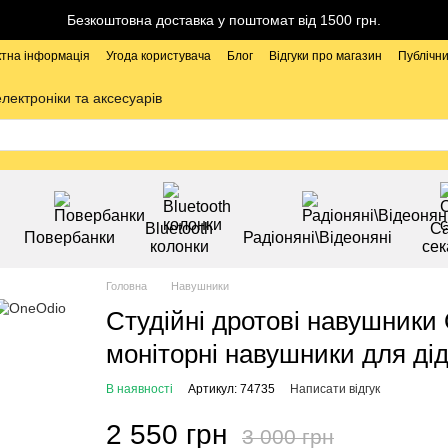
Безкоштовна доставка у поштомат від 1500 грн.
ктна інформація
Угода користувача
Блог
Відгуки про магазин
Публічни
електроніки та аксесуарів
Bluetooth
Са
Повербанки
Радіоняні\Відеоняні
колонки
сек
Головна
Навушники
Студійні дротові навушники
моніторні навушники для дід
В наявності
Артикул: 74735
Написати відгук
2 550 грн
3 000 грн