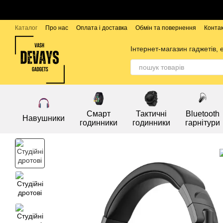
Перейти до основного контенту
Каталог
Про нас
Оплата і доставка
Обмін та повернення
Конта
Бренди
Інтернет-магазин гаджетів, 
Смарт
Тактичні
Bluetooth
Навушники
годинники
годинники
гарнітури