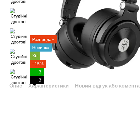
Розпродаж
Новинка
Хіт
−15%
3
3
Опис
Характеристики
Новий відгук або комент