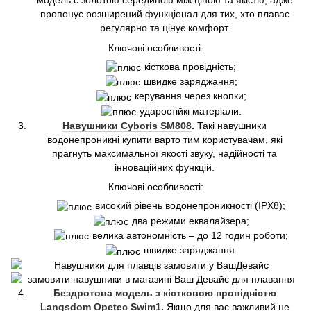
модель є золотою серединою між ціною та якістю, адже
пропонує розширений функціонал для тих, хто плаває
регулярно та цінує комфорт.
Ключові особливості:
кісткова провідність;
швидке заряджання;
керування через кнопки;
ударостійкі матеріали.
Навушники Cyboris SM808
.
Такі навушники
водонепроникні купити варто тим користувачам, які
прагнуть максимальної якості звуку, надійності та
інноваційних функцій.
Ключові особливості:
високий рівень водонепроникності (IPX8);
два режими еквалайзера;
велика автономність – до 12 годин роботи;
швидке заряджання.
Бездротова модель з кістковою провідністю
Langsdom Opetec Swim1
.
Якщо для вас важливий не