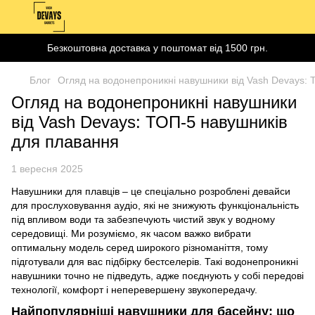
Безкоштовна доставка у поштомат від 1500 грн.
Блог
Огляд на водонепроникні навушники від Vash Devays: 
Огляд на водонепроникні навушники
від Vash Devays: ТОП-5 навушників
для плавання
1 вересня 2025
Навушники для плавців – це спеціально розроблені девайси
для прослуховування аудіо, які не знижують функціональність
під впливом води та забезпечують чистий звук у водному
середовищі. Ми розуміємо, як часом важко вибрати
оптимальну модель серед широкого різноманіття, тому
підготували для вас підбірку бестселерів. Такі водонепроникні
навушники точно не підведуть, адже поєднують у собі передові
технології, комфорт і неперевершену звукопередачу.
Найпопулярніші навушники для басейну: що