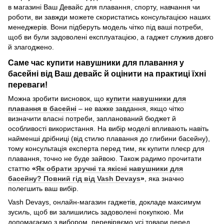
в магазині Ваш Девайс для плавання, спорту, навчання чи
роботи, ви завжди можете скористатись консультацією наших
менеджерів. Вони підберуть модель чітко під ваші потреби,
щоб ви були задоволені експлуатацією, а гаджет служив довго
й злагоджено.
Саме час купити навушники для плавання у
басейні від Ваш девайс й оцінити на практиці їхні
переваги!
Можна зробити висновок, що
купити навушники для
плавання в басейні
– не важке завдання, якщо чітко
визначити власні потреби, запланований бюджет й
особливості використання. На вибір моделі впливають навіть
найменші дрібниці (від стилю плавання до глибини басейну),
тому консультація експерта перед тим, як купити плеєр для
плавання, точно не буде зайвою. Також радимо прочитати
статтю
«
Як обрати зручні та якісні навушники для
басейну? Повний гід від Vash Devays
»
, яка значно
полегшить ваш вибір.
Vash Devays, онлайн-магазин гаджетів, докладе максимум
зусиль, щоб ви залишились задоволені покупкою. Ми
допомагаємо з вибором, перевіряємо усі товари перед