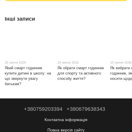
Інші записи
25 липня 2026
24 липня 2026
19 липня 2026
Який смарт годинник
Як обрати смарт годинник
Як вибрати 
купити дитині в школу: на
для спорту та активного
годинник, я
що звернути увагу
способу життя?
носити щод
батькам?
+380759203394
+380679638343
Контактна інформація
Повна версія сайту