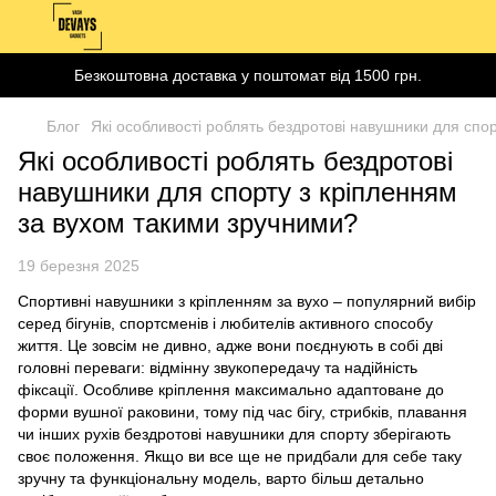
Безкоштовна доставка у поштомат від 1500 грн.
Блог
Які особливості роблять бездротові навушники для спо
Які особливості роблять бездротові
навушники для спорту з кріпленням
за вухом такими зручними?
19 березня 2025
Спортивні навушники з кріпленням за вухо – популярний вибір
серед бігунів, спортсменів і любителів активного способу
життя. Це зовсім не дивно, адже вони поєднують в собі дві
головні переваги: відмінну звукопередачу та надійність
фіксації. Особливе кріплення максимально адаптоване до
форми вушної раковини, тому під час бігу, стрибків, плавання
чи інших рухів
бездротові навушники для спорту
зберігають
своє положення. Якщо ви все ще не придбали для себе таку
зручну та функціональну модель, варто більш детально