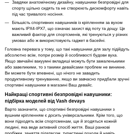
Завдяки анатомічному дизайну, навушники безпровідні для
спорту щільно сидять та не створюють дискомфорту навіть
під час тривалого носіння.
Більшість спортивних навушників із кріпленням за вухом
мають IPX4-IPX7, що означає захист від поту та дощу. Це
важливий фактор для спортсменів, які тренуються у різних
умовах або ж використовують гаджет в басейні.
Головна перевага у тому, що такі навушники для залу підійдуть
абсолютно всім, попри розмір й особливості будови вуха.
Якщо звичайні вакуумні вкладиші можуть бути замаленькими
або завеликими, то з такими девайсами проблем не виникне.
Ви можете бути впевнені, що нічого не завадить
продуктивному тренуванню, якщо ви завчасно придбали зручні
спортивні навушники в магазині Ваш девайс.
Найкращі спортивні безпровідні навушники:
підбірка моделей від Vash devays
Варто зазначити, що спортивні безпровідні навушники
з
вушним кріпленням є досить універсальними. Крім того, що
вони підходять всім спортсменам, ще й згодяться кожній
людині, яка веде активний спосіб життя. Ваші ранкові
пробіжки, заняття пілатесом, туристичні походи й навіть