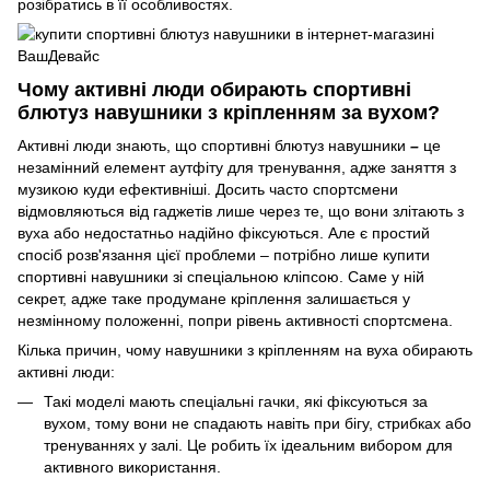
розібратись в її особливостях.
Чому активні люди обирають спортивні
блютуз навушники з кріпленням за вухом?
Активні люди знають, що спортивні блютуз навушники
–
це
незамінний елемент аутфіту для тренування, адже заняття з
музикою куди ефективніші. Досить часто спортсмени
відмовляються від гаджетів лише через те, що вони злітають з
вуха або недостатньо надійно фіксуються. Але є простий
спосіб розв'язання цієї проблеми – потрібно лише купити
спортивні навушники зі спеціальною кліпсою. Саме у ній
секрет, адже таке продумане кріплення залишається у
незмінному положенні, попри рівень активності спортсмена.
Кілька причин, чому навушники з кріпленням на вуха обирають
активні люди:
Такі моделі мають спеціальні гачки, які фіксуються за
вухом, тому вони не спадають навіть при бігу, стрибках або
тренуваннях у залі. Це робить їх ідеальним вибором для
активного використання.