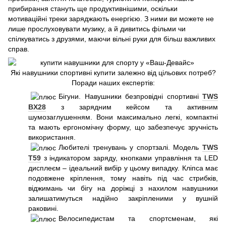
прибирання стануть ще продуктивнішими, оскільки
мотиваційні треки заряджають енергією. З ними ви можете не
лише прослуховувати музику, а й дивитись фільми чи
спілкуватись з друзями, маючи вільні руки для більш важливих
справ.
Які навушники спортивні купити залежно від цільових потреб?
Поради наших експертів:
Бігуни. Навушники безпровідні спортивні
TWS
BX28
з зарядним кейсом та активним
шумозаглушенням. Вони максимально легкі, компактні
та мають ергономічну форму, що забезпечує зручність
використання.
Любителі тренувань у спортзалі. Модель
TWS
T59
з індикатором заряду, кнопками управління та LED
дисплеєм – ідеальний вибір у цьому випадку. Кліпса має
подовжене кріплення, тому навіть під час стрибків,
віджимань чи бігу на доріжці з нахилом навушники
залишатимуться надійно закріпленими у вушній
раковині.
Велосипедистам та спортсменам, які