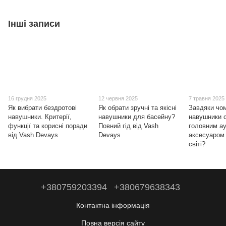
Інші записи
16 грудня 2025
12 червня 2025
7 травня 2025
Як вибрати бездротові
Як обрати зручні та якісні
Завдяки чом
навушники. Критерії,
навушники для басейну?
навушники 
функції та корисні поради
Повний гід від Vash
головним ау
від Vash Devays
Devays
аксесуаром
світі?
+380759203394
+380679638343
Контактна інформація
Повна версія сайту