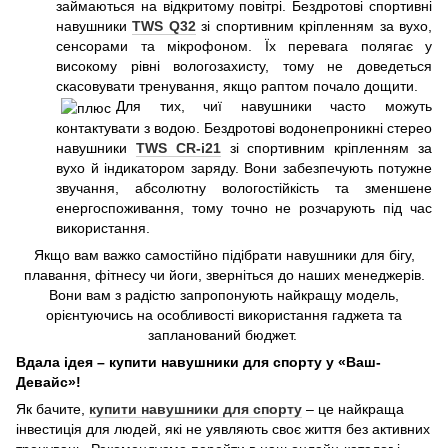
займаються на відкритому повітрі. Бездротові спортивні
навушники
TWS Q32
зі спортивним кріпленням за вухо,
сенсорами та мікрофоном. Їх перевага полягає у
високому рівні вологозахисту, тому не доведеться
скасовувати тренування, якщо раптом почало дощити.
Для тих, чиї навушники часто можуть
контактувати з водою. Бездротові водонепроникні стерео
навушники
TWS CR-i21
зі спортивним кріпленням за
вухо й індикатором заряду. Вони забезпечують потужне
звучання, абсолютну вологостійкість та зменшене
енергоспоживання, тому точно не розчарують під час
використання.
Якщо вам важко самостійно підібрати навушники для бігу,
плавання, фітнесу чи йоги, зверніться до наших менеджерів.
Вони вам з радістю запропонують найкращу модель,
орієнтуючись на особливості використання гаджета та
запланований бюджет.
Вдала ідея – купити навушники для спорту у «Ваш-
Девайс»!
Як бачите,
купити навушники для спорту
– це найкраща
інвестиція для людей, які не уявляють своє життя без активних