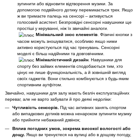
зупинити або відновити відтворення музики. За
допомогою подвійного дотику перемикається трек. Якщо
ж ви тримаєте палець на сенсорі – активується
голосовий асистент. Безпровідні сенсорні навушники ще
простіші у керуванні, ніж їх звичайні аналоги.
Мінімальний знос елементів
. Фізичні кнопки з
часом можуть зношуватися, особливо якщо ними
активно користуються під час тренувань. Сенсорні
моделі є більш надійними та довговічними.
Мінімалістичний дизайн
. Навушники для
спорту без зайвих елементів сподобаються тим, хто
цінує не лише функціональність, а й зовнішній вигляд
своїх гаджетів. Вони стильно комбінуються з будь-яким
спортивним аутфітом.
Звичайно, навушники для залу мають безліч експлуатаційних
переваг, але не варто забувати й про деякі недоліки:
Чутливість сенсорів.
Під час активних занять спортом
або випадкових дотиків можна ненароком зупинити музику
або прийняти небажаний дзвінок;
Вплив погодних умов, зокрема високої вологості або
дощу.
Якщо ви тренуєтеся на вулиці або в дощову погоду,