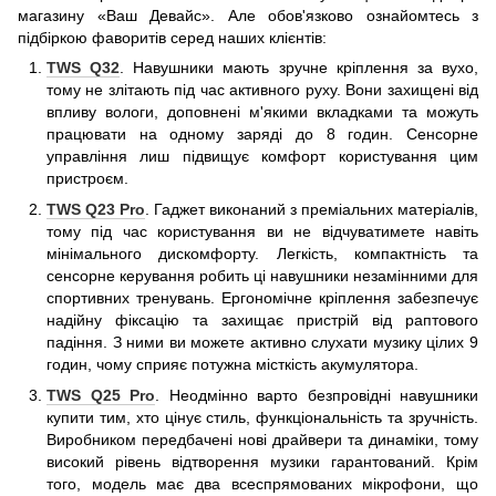
магазину «Ваш Девайс». Але обов'язково ознайомтесь з
підбіркою фаворитів серед наших клієнтів:
TWS Q32
. Навушники мають зручне кріплення за вухо,
тому не злітають під час активного руху. Вони захищені від
впливу вологи, доповнені м'якими вкладками та можуть
працювати на одному заряді до 8 годин. Сенсорне
управління лиш підвищує комфорт користування цим
пристроєм.
TWS Q23 Pro
. Гаджет виконаний з преміальних матеріалів,
тому під час користування ви не відчуватимете навіть
мінімального дискомфорту. Легкість, компактність та
сенсорне керування робить ці навушники незамінними для
спортивних тренувань. Ергономічне кріплення забезпечує
надійну фіксацію та захищає пристрій від раптового
падіння. З ними ви можете активно слухати музику цілих 9
годин, чому сприяє потужна місткість акумулятора.
TWS Q25 Pro
. Неодмінно варто безпровідні навушники
купити тим, хто цінує стиль, функціональність та зручність.
Виробником передбачені нові драйвери та динаміки, тому
високий рівень відтворення музики гарантований. Крім
того, модель має два всеспрямованих мікрофони, що