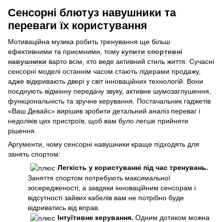
Сенсорні блютуз навушники та
переваги їх користування
Мотиваційна музика робить тренування ще більш
ефективними та приємними, тому
купити спортивні
навушники
варто всім, хто веде активний стиль життя. Сучасні
сенсорні моделі останнім часом стають лідерами продажу,
адже відкривають двері у світ інноваційних технологій. Вони
поєднують відмінну передачу звуку, активне шумозаглушення,
функціональність та зручне керування. Постачальник гаджетів
«Ваш Девайс» вирішив зробити детальний аналіз переваг і
недоліків цих пристроїв, щоб вам було легше прийняти
рішення.
Аргументи, чому сенсорні навушники краще підходять для
занять спортом:
Легкість у користуванні під час тренувань.
Заняття спортом потребують максимальної
зосередженості, а завдяки інноваційним сенсорам і
відсутності зайвих кабелів вам не потрібно буде
відриватись від вправ.
Інтуїтивне керування.
Одним дотиком можна