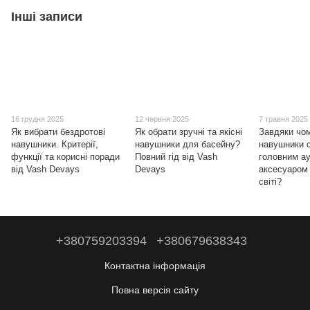
Інші записи
16 грудня 2025
12 червня 2025
7 травня 2025
Як вибрати бездротові
Як обрати зручні та якісні
Завдяки чом
навушники. Критерії,
навушники для басейну?
навушники 
функції та корисні поради
Повний гід від Vash
головним ау
від Vash Devays
Devays
аксесуаром
світі?
+380759203394
+380679638343
Контактна інформація
Повна версія сайту