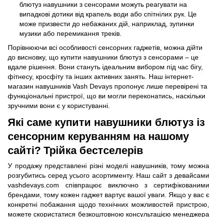
блютуз навушники з сенсорами можуть реагувати на
випадкові дотики від крапель води або спітнілих рук. Це
може призвести до небажаних дій, наприклад, зупинки
музики або перемикання треків.
Порівнюючи всі особливості сенсорних гаджетів, можна дійти
до висновку, що купити навушники блютуз з сенсорами – це
вдале рішення. Вони стануть ідеальним вибором під час бігу,
фітнесу, кросфіту та інших активних занять. Наш інтернет-
магазин навушників Vash Devays пропонує лише перевірені та
функціональні пристрої, що ви могли переконатись, наскільки
зручними вони є у користуванні.
Які саме купити навушники блютуз із
сенсорним керуванням на нашому
сайті? Трійка бестселерів
У продажу представлені різні моделі навушників, тому можна
розгубитись серед усього асортименту. Наш сайт з девайсами
vashdevays.com співпрацює виключно з сертифікованими
брендами, тому кожен гаджет вартує вашої уваги. Якщо у вас є
конкретні побажання щодо технічних можливостей пристрою,
можете скористатися безкоштовною консультацією менеджера