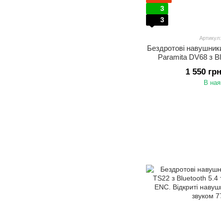
3
3
Артикул
Бездротові навушники
Paramita DV68 з B
підсвіткою Спортивн
1 550 гр
тренувань і активн
В ная