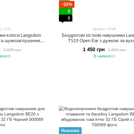
−22%
3
3
л: 7775
Артикул: 75748
ики-кліпси Langsdom
Бездротові кісткові навушники La
4 та шумозаглушенням
TS19 Open Ear з дужкою за вух
шники зі спрямованим
шумоподавленням Спортивні навуш
н
1 450 грн
1 600 грн
1 850 грн
уком
кістковою провідністю Бежев
вності
В наявності
Новинка