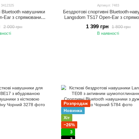
: 3412325
Артикул: 7483
і Bluetooth навушники
Бездротові спортивні Bluetooth-на
n-Ear з спрямованим
Langsdom TS17 Open-Ear з спрям
офоном Бежевий
звуком і мікрофоном Чорний
н
1 399 грн
2 000 грн
1 800 грн
вності
В наявності
Розпродаж
Новинка
Хіт
−26%
3