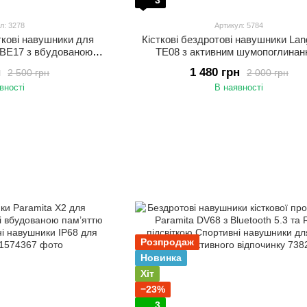
3
л: 3278
Артикул: 5784
ткові навушники для
Кісткові бездротові навушники La
 BE17 з вбудованою
TE08 з активним шумопоглинан
вушники з кістковою
Спортивні Bluetooth навушники з ду
н
1 480 грн
2 500 грн
2 000 грн
я басейну Чорний
вухо Чорний
вності
В наявності
Розпродаж
Новинка
Хіт
−23%
3