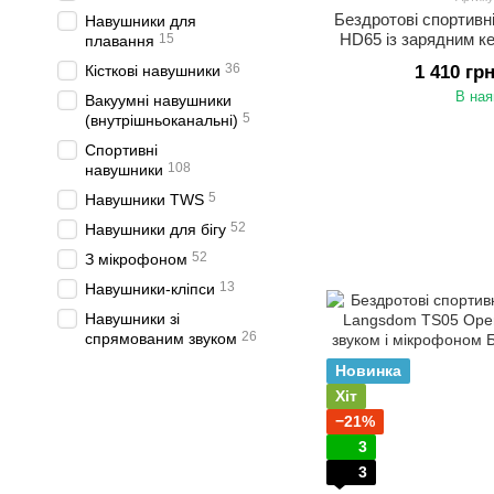
Бездротові спортивн
Навушники для
HD65 із зарядним к
15
плавання
Блютуз навушники 
36
Кісткові навушники
1 410 гр
Рож
В ная
Вакуумні навушники
5
(внутрішньоканальні)
Спортивні
108
навушники
5
Навушники TWS
52
Навушники для бігу
52
З мікрофоном
13
Навушники-кліпси
Навушники зі
26
спрямованим звуком
Новинка
Хіт
−21%
3
3