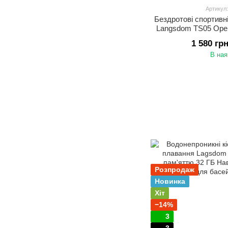
Артикул
Бездротові спортивн
Langsdom TS05 Ope
звуком і мікр
1 580 гр
В ная
Розпродаж
Новинка
Хіт
−14%
3