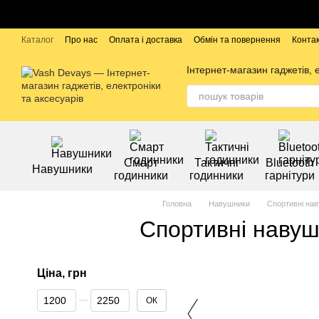
Перейти до основного контенту
Каталог
Про нас
Оплата і доставка
Обмін та повернення
Конта
Бренди
Інтернет-магазин гаджетів, 
Смарт
Тактичні
Bluetooth
Навушники
годинники
годинники
гарнітури
Головна
Навушники
Спортивні на
Спортивні наву
Ціна, грн
Від Ціна, грн
До Ціна, грн
ОК