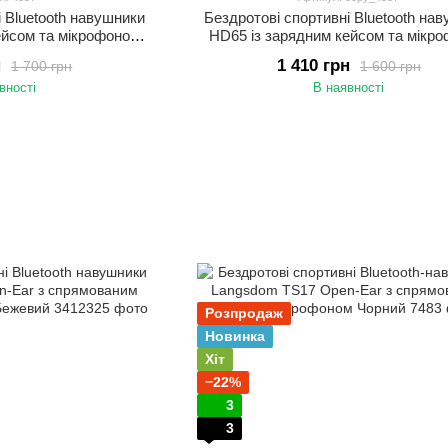
і Bluetooth навушники
Бездротові спортивні Bluetooth на
ейсом та мікрофоном
HD65 із зарядним кейсом та мікр
для спорту та бігу
Блютуз навушники для спорту та
н
1 410 грн
1 700 грн
1 600 грн
евий
Чорний
вності
В наявності
Розпродаж
Новинка
Хіт
−22%
3
3