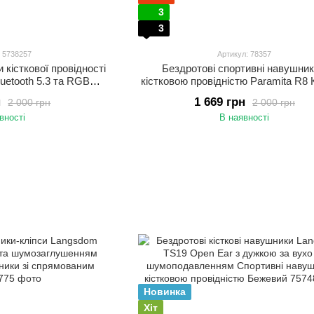
3
3
: 5738257
Артикул: 78357
 кісткової провідності
Бездротові спортивні навушник
luetooth 5.3 та RGB
кістковою провідністю Paramita R8 К
і навушники для бігу,
Bluetooth навушники
н
1 669 грн
2 000 грн
2 000 грн
ого відпочинку Синій
вності
В наявності
Новинка
Хіт