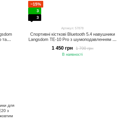
−15%
3
3
Артикул: 57878
ngsdom
Спортивні кісткові Bluetooth 5.4 навушники
о та
Langsdom TE-10 Pro з шумоподавленням та
ники з
кістковою провідністю для спорту Бежевий
1 450 грн
1 700 грн
ий
В наявності