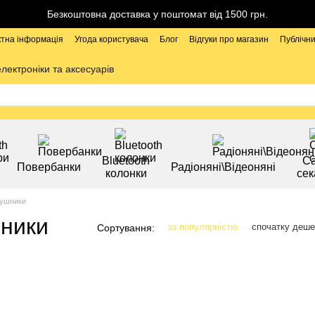
Безкоштовна доставка у поштомат від 1500 грн.
ктна інформація
Угода користувача
Блог
Відгуки про магазин
Публічни
електроніки та аксесуарів
Bluetooth
Са
Повербанки
Радіоняні\Відеоняні
колонки
сек
вушники
шники
за популярністю
спочатку деш
Сортування: