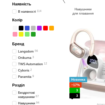
Наявність
Навушники
114
В наявності
для плавання
Колір
Бренд
56
Langsdom
3
Onikuma
12
TWS Automation
2
Cyboris
9
Paramita
Новинка
−17%
Розділ
3
Бездротові
3
67
навушники
94
Навушники
Артику