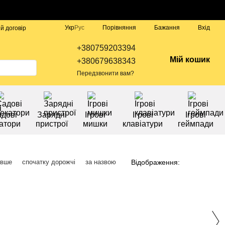
Порівняння
Укр
Рус
Бажання
Вхід
й договір
+380759203394
Мій кошик
+380679638343
Передзвонити вам?
дові
Зарядні
Ігрові
Ігрові
Ігрові
атори
пристрої
мишки
клавіатури
геймпади
Відображення:
евше
спочатку дорожчі
за назвою