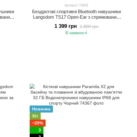
Артикул: 74835
вушники
Бездротові спортивні Bluetooth навушники
ованим
Langsdom TS17 Open-Ear з спрямованим
звуком і мікрофоном Бежевий
1 399 грн
1 800 грн
В наявності
Новинка
Хіт
−20%
3