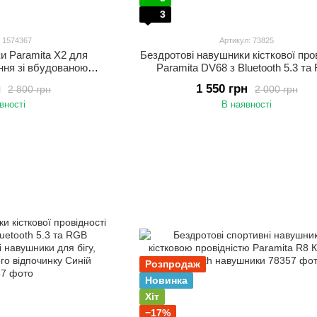
3
: 1574367
Артикул: 73825
ки Paramita X2 для
Бездротові навушники кісткової про
ння зі вбудованою
Paramita DV68 з Bluetooth 5.3 т
непроникні навушники
підсвіткою Спортивні навушники дл
н
1 550 грн
2 800 грн
2 000 грн
порту Синій
тренувань і активного відпочи
вності
В наявності
Розпродаж
Новинка
Хіт
−17%