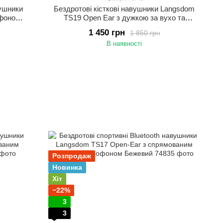
вушники
Бездротові кісткові навушники Langsdom
офоном
TS19 Open Ear з дужкою за вухо та
 бігу
шумоподавленням Спортивні навушники з
1 450 грн
1 850 грн
кістковою провідністю Салатовий
В наявності
Розпродаж
Новинка
Хіт
−22%
3
3