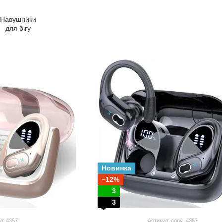
Навушники
для бігу
Новинка
−12%
3
3
л: 4357
Артикул: copy_4357