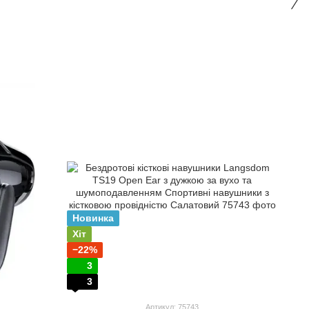
Новинка
Хіт
−22%
3
3
Артикул: 75743