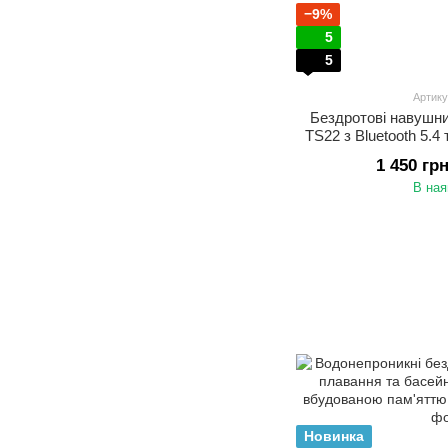
−9%
5
5
Артику
Бездротові навушн
TS22 з Bluetooth 5.
ENC. Відкриті наву
1 450 гр
зв
В ная
Новинка