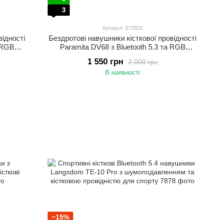
3
Артикул: 573825
відності
Бездротові навушники кісткової провідності
а RGB
Paramita DV68 з Bluetooth 5.3 та RGB
я бігу,
підсвіткою Спортивні навушники для бігу,
1 550 грн
2 000 грн
нку
тренувань і активного відпочинку Сіро-
В наявності
оранжевий
−15%