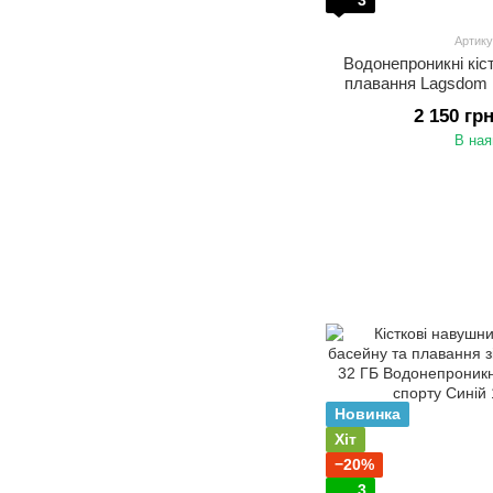
3
Артику
Водонепроникні кіс
плавання Lagsdom
пам'яттю 32 ГБ На
2 150 гр
провідністю дл
В ная
Новинка
Хіт
−20%
3