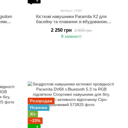
3
Артикул: 74367
ngsdom
Кісткові навушники Paramita X2 для
ням
басейну та плавання зі вбудованою
жкою за
пам’яттю 32 ГБ Водонепроникні навушники
2 250 грн
2 800 грн
IP68 для спорту Чорний
В наявності
Розпродаж
Новинка
Хіт
−23%
3