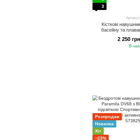
3
Артикул
Кісткові навушни
басейну та плава
пам’яттю 32 ГБ Водо
2 250 гр
IP68 для с
В ная
Розпродаж
Новинка
Хіт
−23%