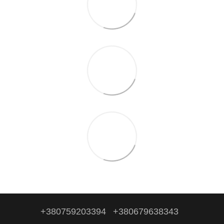
+380759203394
+380679638343