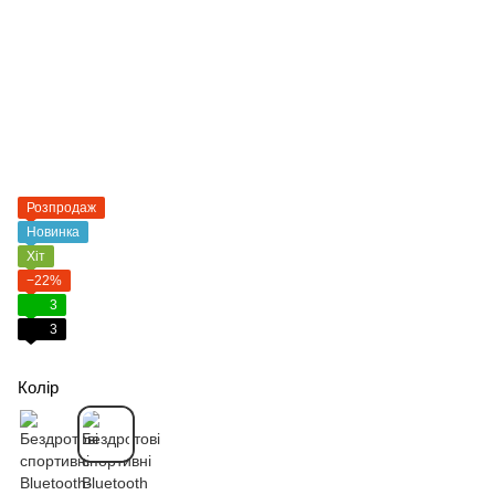
Розпродаж
Новинка
Хіт
−22%
3
3
Колір