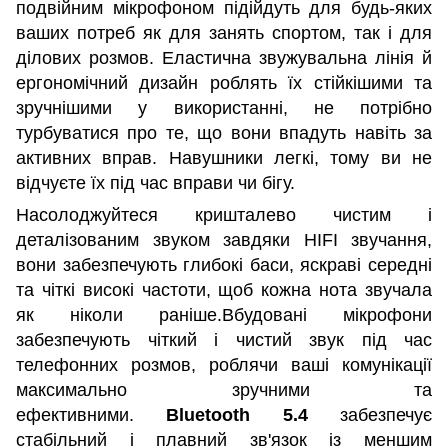
подвійним мікрофоном підійдуть для будь-яких
ваших потреб як для занять спортом, так і для
ділових розмов. Еластична звужувальна лінія й
ергономічний дизайн роблять їх стійкішими та
зручнішими у використанні, не потрібно
турбуватися про те, що вони впадуть навіть за
активних вправ. Навушники легкі, тому ви не
відчуєте їх під час вправи чи бігу.
Насолоджуйтеся кришталево чистим і
деталізованим звуком завдяки HIFI звучання,
вони забезпечують глибокі баси, яскраві середні
та чіткі високі частоти, щоб кожна нота звучала
як ніколи раніше.Вбудовані мікрофони
забезпечують чіткий і чистий звук під час
телефонних розмов, роблячи ваші комунікації
максимально зручними та
ефективними.
Bluetooth 5.4
забезпечує
стабільний і плавний зв'язок із меншим