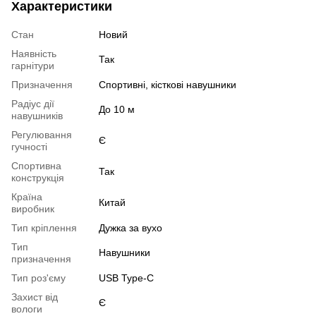
Характеристики
Стан
Новий
Наявність
Так
гарнітури
Призначення
Спортивні, кісткові навушники
Радіус дії
До 10 м
навушників
Регулювання
Є
гучності
Спортивна
Так
конструкція
Країна
Китай
виробник
Тип кріплення
Дужка за вухо
Тип
Навушники
призначення
Тип роз'єму
USB Type-C
Захист від
Є
вологи