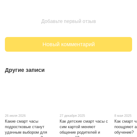
Добавьте первый отзыв
Новый комментарий
Другие записи
26 июля 2026
27 декабря 2025
8 мая 2025
Какие смарт часы
Как детские смарт часы с
Как смарт 
подростковые станут
сим картой меняют
поощряют а
удачным выбором для
общение родителей и
обучение?