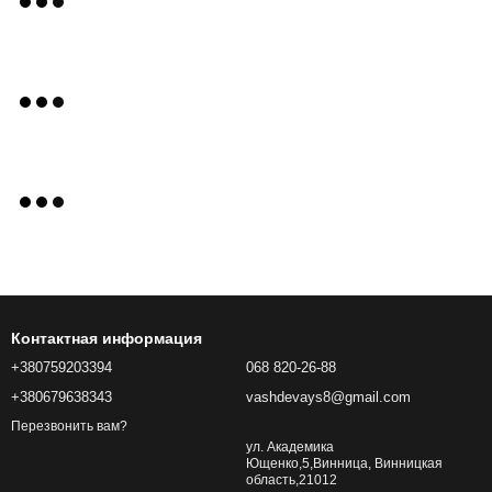
Контактная информация
+380759203394
068 820-26-88
+380679638343
vashdevays8@gmail.com
Перезвонить вам?
ул. Академика
Ющенко,5,Винница, Винницкая
область,21012