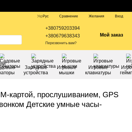
Сравнение
Укр
Рус
Желания
Вход
+380759203394
Мой заказ
+380679638343
Перезвонить вам?
адовые
Зарядные
Игровые
Игровые
Игр
каторы
устройства
мышки
клавиатуры
гейм
SIM-картой, прослушиванием, GPS
звонком Детские умные часы-