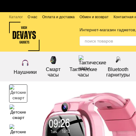
Перейти к основному контенту
Каталог
О нас
Оплата и доставка
Обмен и возврат
Контактная
Публичный договор
Бренды
Интернет-магазин гаджетов,
Смарт
Тактические
Bluetooth
Наушники
часы
часы
гарнитуры