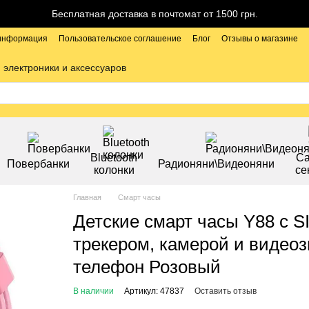
Бесплатная доставка в почтомат от 1500 грн.
 информация
Пользовательское соглашение
Блог
Отзывы о магазине
 электроники и аксессуаров
Bluetooth
С
Повербанки
Радионяни\Видеоняни
колонки
се
Главная
Смарт часы
Детские смарт часы Y88 с 
трекером, камерой и видео
телефон Розовый
В наличии
Артикул: 47837
Оставить отзыв