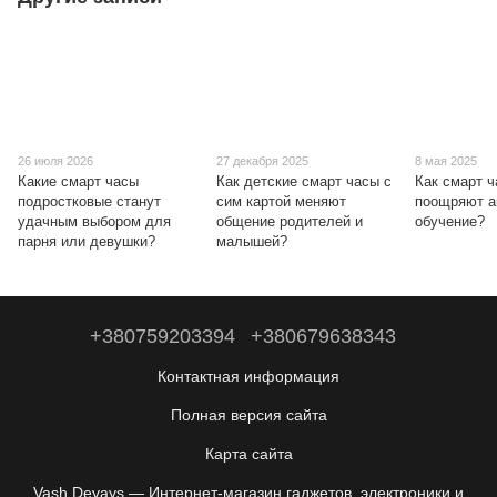
26 июля 2026
27 декабря 2025
8 мая 2025
Какие смарт часы
Как детские смарт часы с
Как смарт 
подростковые станут
сим картой меняют
поощряют а
удачным выбором для
общение родителей и
обучение?
парня или девушки?
малышей?
+380759203394
+380679638343
Контактная информация
Полная версия сайта
Карта сайта
Vash Devays — Интернет-магазин гаджетов, электроники и