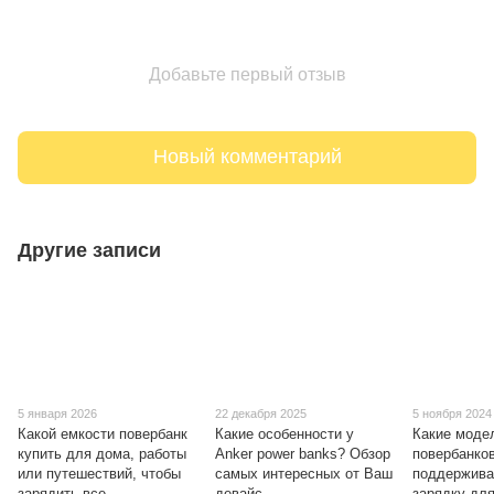
Добавьте первый отзыв
Новый комментарий
Другие записи
5 января 2026
22 декабря 2025
5 ноября 2024
Какой емкости повербанк
Какие особенности у
Какие моде
купить для дома, работы
Anker power banks? Обзор
повербанко
или путешествий, чтобы
самых интересных от Ваш
поддержива
зарядить все
девайс
зарядку дл