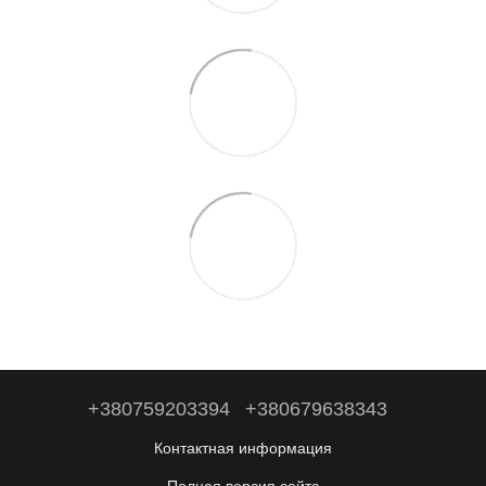
+380759203394
+380679638343
Контактная информация