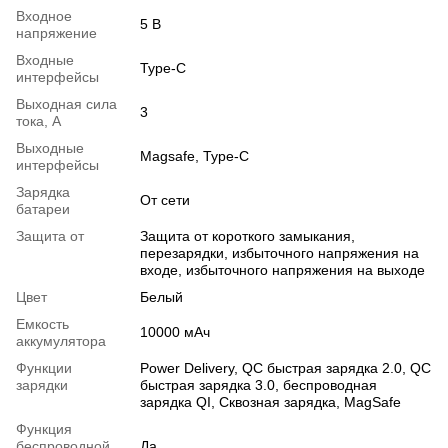
Входное
5 В
напряжение
Входные
Type-C
интерфейсы
Выходная сила
3
тока, А
Выходные
Magsafe, Type-C
интерфейсы
Зарядка
От сети
батареи
Защита от
Защита от короткого замыкания,
перезарядки, избыточного напряжения на
входе, избыточного напряжения на выходе
Цвет
Белый
Емкость
10000 мАч
аккумулятора
Функции
Power Delivery, QC быстрая зарядка 2.0, QC
зарядки
быстрая зарядка 3.0, беспроводная
зарядка QI, Сквозная зарядка, MagSafe
Функция
беспроводной
Да