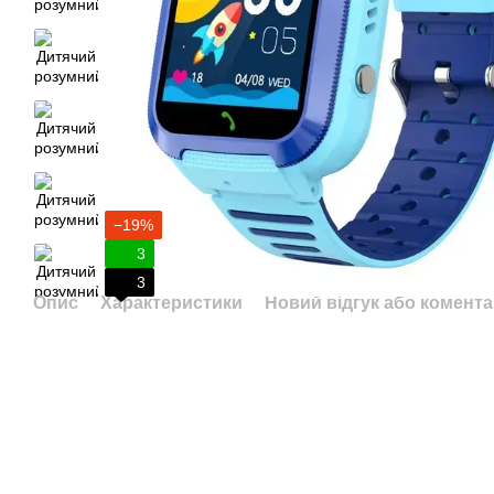
−19%
3
3
Опис
Характеристики
Новий відгук або комент