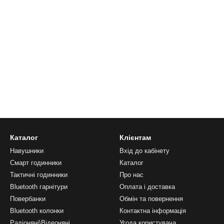
Каталог
Клієнтам
Навушники
Вхід до кабінету
Смарт годинники
Каталог
Тактичні годинники
Про нас
Bluetooth гарнітури
Оплата і доставка
Повербанки
Обмін та повернення
Bluetooth колонки
Контактна інформація
Радіоняні\Відеоняні
Угода користувача