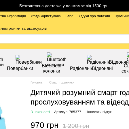
Безкоштовна доставка у поштомат від 1500 грн.
ктна інформація
Угода користувача
Блог
Відгуки про магазин
Публічни
електроніки та аксесуарів
Bluetooth
Са
Повербанки
Радіоняні\Відеоняні
колонки
сек
Головна
Смарт годинники
Дитячий розумний смарт год
прослуховуванням та відеод
В наявності
Артикул: 785377
Написати відгук
970 грн
1 200 грн