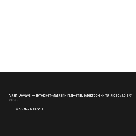
Vash Devays — Інтернет-магазин гаджетів, електроніки та аксесуарів ©
2026
Мобільна версія