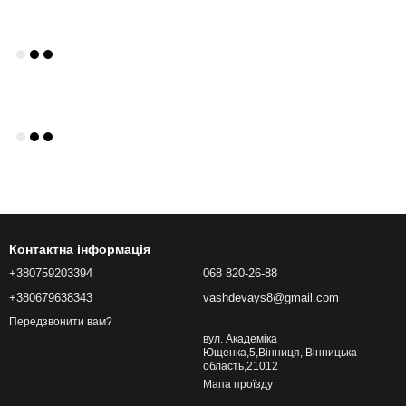
Контактна інформація
+380759203394
068 820-26-88
+380679638343
vashdevays8@gmail.com
Передзвонити вам?
вул. Академіка
Ющенка,5,Вінниця, Вінницька
область,21012
Мапа проїзду