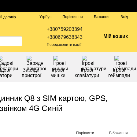
Порівняння
Укр
Рус
Бажання
Вхід
й договір
+380759203394
Мій кошик
+380679638343
Передзвонити вам?
дові
Зарядні
Ігрові
Ігрові
Ігрові
атори
пристрої
мишки
клавіатури
геймпади
инник Q8 з SIM картою, GPS,
звінком 4G Синій
Порівняти
В бажання