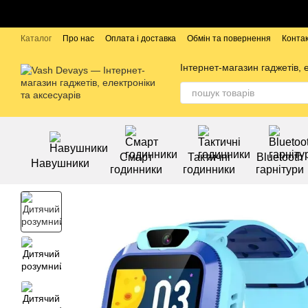
Перейти до основного контенту
Каталог
Про нас
Оплата і доставка
Обмін та повернення
Конта
Бренди
Інтернет-магазин гаджетів, 
Смарт
Тактичні
Bluetooth
Навушники
годинники
годинники
гарнітури