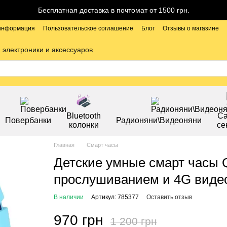
Бесплатная доставка в почтомат от 1500 грн.
 информация
Пользовательское соглашение
Блог
Отзывы о магазине
 электроники и аксессуаров
Bluetooth
С
Повербанки
Радионяни\Видеоняни
колонки
се
Главная
Смарт часы
Детские умные смарт часы Q
прослушиванием и 4G виде
В наличии
Артикул: 785377
Оставить отзыв
970 грн
1 200 грн