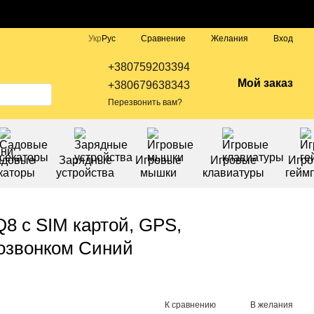
Сравнение
Укр
Рус
Желания
Вход
+380759203394
Мой заказ
+380679638343
Перезвонить вам?
адовые
Зарядные
Игровые
Игровые
Игр
каторы
устройства
мышки
клавиатуры
гейм
8 с SIM картой, GPS,
озвонком Синий
К сравнению
В желания