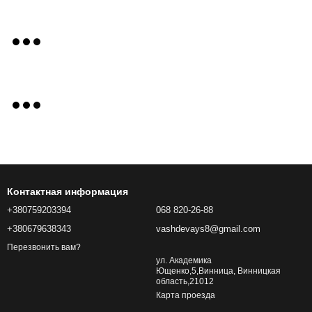
Контактная информация
+380759203394
068 820-26-88
+380679638343
vashdevays8@gmail.com
Перезвонить вам?
ул. Академика
Ющенко,5,Винница, Винницкая
область,21012
Карта проезда