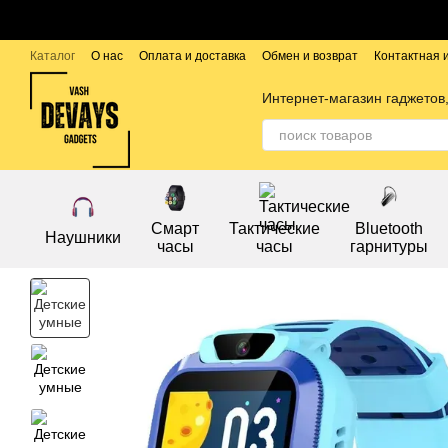
Перейти к основному контенту
Каталог
О нас
Оплата и доставка
Обмен и возврат
Контактная
Публичный договор
Бренды
Интернет-магазин гаджетов,
Смарт
Тактические
Bluetooth
Наушники
часы
часы
гарнитуры