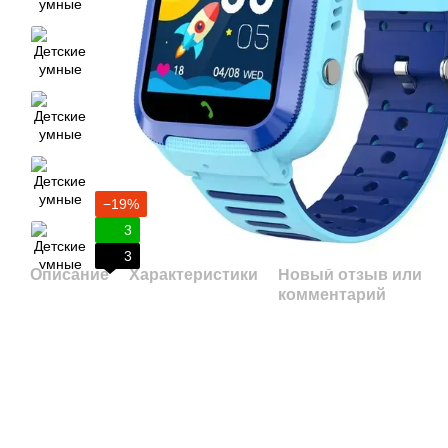
−19%
3
3
Описание
Характеристики
Новый отзыв или
комментарий