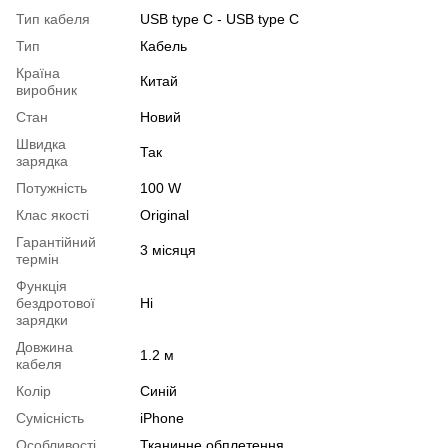
Тип кабеля
USB type С - USB type C
Тип
Кабель
Країна
Китай
виробник
Стан
Новий
Швидка
Так
зарядка
Потужність
100 W
Клас якості
Original
Гарантійний
3 місяця
термін
Функція
бездротової
Ні
зарядки
Довжина
1.2 м
кабеля
Колір
Синій
Сумісність
iPhone
Особливості
Тканинне обплетення