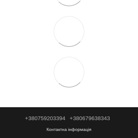
+380759203394
+380679638343
Контактна інформація