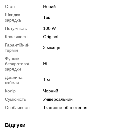
Стан
Новий
Швидка
Так
зарядка
Потужність
100 W
Клас якості
Original
Гарантійний
3 місяця
термін
Функція
бездротової
Ні
зарядки
Довжина
1 м
кабеля
Колір
Чорний
Сумісність
Універсальний
Особливості
Тканинне обплетення
Відгуки