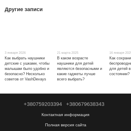
Другие записи
3 января 2026
21 марта 2025
16 января 202
Как выбрать наушники
В каком возрасте
Как сохрани
детские с ушками, чтобы
наушники для детей
беспроводн
малышам было удобно и
являются безопасными и
для детей 
безопасно? Несколько
какие гаджеты лучше
состоянии?
советов от VashDevays
всего выбрать?
+380759203394
+380679638343
Контактная информация
Полная версия сайта