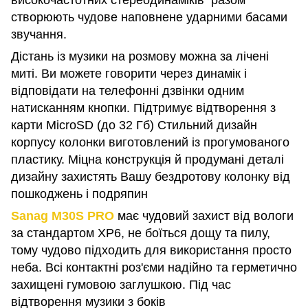
високочастотних стереодинаміків разом
створюють чудове наповнене ударними басами
звучання.
Дістань із музики на розмову можна за лічені
миті. Ви можете говорити через динамік і
відповідати на телефонні дзвінки одним
натисканням кнопки. Підтримує відтворення з
карти MicroSD (до 32 Гб) Стильний дизайн
корпусу колонки виготовлений із прогумованого
пластику. Міцна конструкція й продумані деталі
дизайну захистять Вашу бездротову колонку від
пошкоджень і подряпин
Sanag M30S PRO
має чудовий захист від вологи
за стандартом XP6, не боїться дощу та пилу,
тому чудово підходить для використання просто
неба. Всі контактні роз'єми надійно та герметично
захищені гумовою заглушкою. Під час
відтворення музики з боків