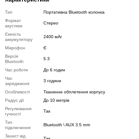
Тип
Портативна Bluetooth колонка
Формат
Стерео
акустики
Ємність
2400 мАг
аккумулятору
Мікрофон
Є
Версія
5.3
Bluetooth
Час роботи
До 6 годин
Час
3 години
заряджання
Особливості
Тканинне обплетення корпусу
Радіус дії
До 10 метрів
Регулювання
Так
гучності
Тип
Bluetooth \ AUX 3.5 mm
підключення
Захист від
Так