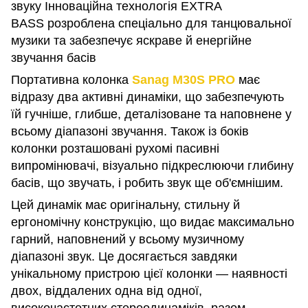
звуку Інноваційна технологія EXTRA
BASS розроблена спеціально для танцювальної
музики та забезпечує яскраве й енергійне
звучання басів
Портативна колонка
Sanag M30S PRO
має
відразу два активні динаміки, що забезпечують
їй гучніше, глибше, деталізоване та наповнене у
всьому діапазоні звучання. Також із боків
колонки розташовані рухомі пасивні
випромінювачі, візуально підкреслюючи глибину
басів, що звучать, і робить звук ще об'ємнішим.
Цей динамік має оригінальну, стильну й
ергономічну конструкцію, що видає максимально
гарний, наповнений у всьому музичному
діапазоні звук. Це досягається завдяки
унікальному пристрою цієї колонки — наявності
двох, віддалених одна від одної,