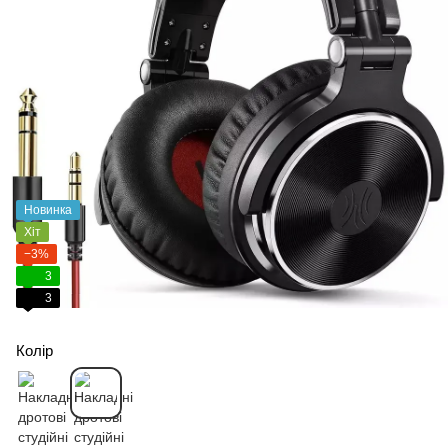
Новинка
Хіт
−3%
3
3
Колір