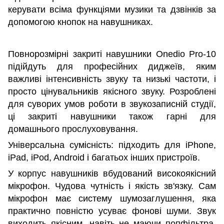
керувати всіма функціями музики та дзвінків за
допомогою кнопок на навушниках.
Повнорозмірні закриті навушники Onedio Pro-10
підійдуть для професійних диджеїв, яким
важливі інтенсивність звуку та низькі частоти, і
просто цінувальників якісного звуку. Розроблені
для суворих умов роботи в звукозаписній студії,
ці закриті навушники також гарні для
домашнього прослуховування.
Універсальна сумісність: підходить для iPhone,
iPad, iPod, Android і багатьох інших пристроїв.
У корпус навушників вбудований високоякісний
мікрофон. Чудова чутність і якість зв'язку. Сам
мікрофон має систему шумозаглушення, яка
практично повністю усуває фонові шуми. Звук
виходить якісним, навіть не маючи попфільтра,