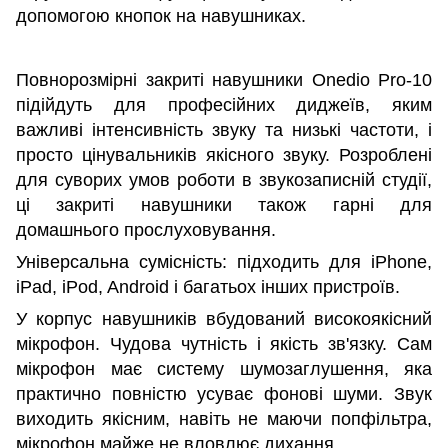
допомогою кнопок на навушниках.
Повнорозмірні закриті навушники Onedio Pro-10
підійдуть для професійних диджеїв, яким
важливі інтенсивність звуку та низькі частоти, і
просто цінувальників якісного звуку. Розроблені
для суворих умов роботи в звукозаписній студії,
ці закриті навушники також гарні для
домашнього прослуховування.
Універсальна сумісність: підходить для iPhone,
iPad, iPod, Android і багатьох інших пристроїв.
У корпус навушників вбудований високоякісний
мікрофон. Чудова чутність і якість зв'язку. Сам
мікрофон має систему шумозаглушення, яка
практично повністю усуває фонові шуми. Звук
виходить якісним, навіть не маючи попфільтра,
мікрофон майже не вловлює дихання.