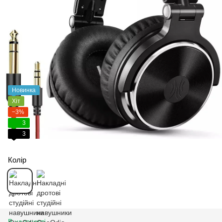
Новинка
Хіт
−3%
3
3
Колір
В наявності