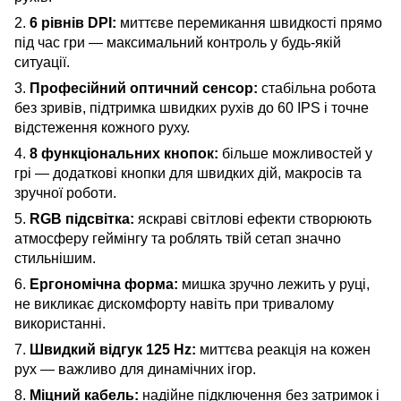
2.
6 рівнів DPI:
миттєве перемикання швидкості прямо
під час гри — максимальний контроль у будь-якій
ситуації.
3.
Професійний оптичний сенсор:
стабільна робота
без зривів, підтримка швидких рухів до 60 IPS і точне
відстеження кожного руху.
4.
8 функціональних кнопок:
більше можливостей у
грі — додаткові кнопки для швидких дій, макросів та
зручної роботи.
5.
RGB підсвітка:
яскраві світлові ефекти створюють
атмосферу геймінгу та роблять твій сетап значно
стильнішим.
6.
Ергономічна форма:
мишка зручно лежить у руці,
не викликає дискомфорту навіть при тривалому
використанні.
7.
Швидкий відгук 125 Hz:
миттєва реакція на кожен
рух — важливо для динамічних ігор.
8.
Міцний кабель:
надійне підключення без затримок і