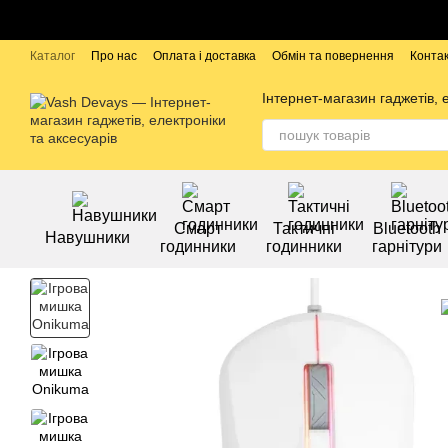
Перейти до основного контенту
Каталог
Про нас
Оплата і доставка
Обмін та повернення
Конта
Бренди
Інтернет-магазин гаджетів, 
Смарт
Тактичні
Bluetooth
Навушники
годинники
годинники
гарнітури