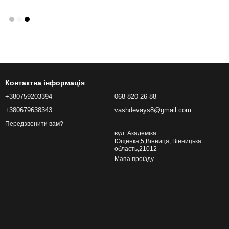
Контактна інформація
+380759203394
068 820-26-88
+380679638343
vashdevays8@gmail.com
Передзвонити вам?
вул. Академіка
Ющенка,5,Вінниця, Вінницька
область,21012
Мапа проїзду