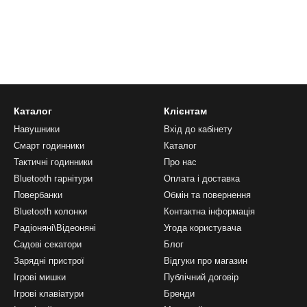
Каталог
Клієнтам
Навушники
Вхід до кабінету
Смарт годинники
Каталог
Тактичні годинники
Про нас
Bluetooth гарнітури
Оплата і доставка
Повербанки
Обмін та повернення
Bluetooth колонки
Контактна інформація
Радіоняні\Відеоняні
Угода користувача
Садові секатори
Блог
Зарядні пристрої
Відгуки про магазин
Ігрові мишки
Публічний договір
Ігрові клавіатури
Бренди