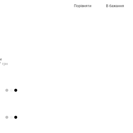
Порівняти
В бажання
И
7 грн