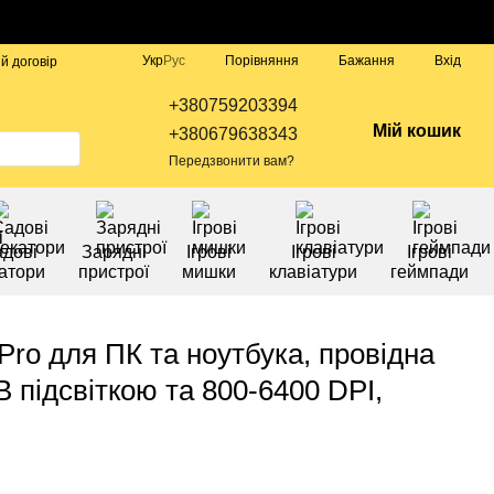
Порівняння
Укр
Рус
Бажання
Вхід
й договір
+380759203394
Мій кошик
+380679638343
Передзвонити вам?
дові
Зарядні
Ігрові
Ігрові
Ігрові
атори
пристрої
мишки
клавіатури
геймпади
Pro для ПК та ноутбука, провідна
підсвіткою та 800-6400 DPI,