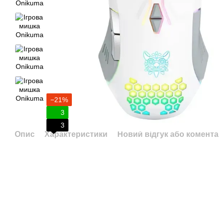
−21%
3
3
Опис
Характеристики
Новий відгук або комент