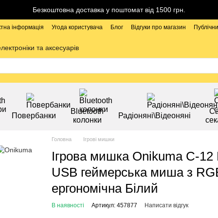
Безкоштовна доставка у поштомат від 1500 грн.
ктна інформація
Угода користувача
Блог
Відгуки про магазин
Публічни
електроніки та аксесуарів
Bluetooth
Са
Повербанки
Радіоняні\Відеоняні
колонки
сек
Головна
Ігрові мишки
Ігрова мишка Onikuma C-12 
USB геймерська миша з RGB 
ергономічна Білий
В наявності
Артикул: 457877
Написати відгук