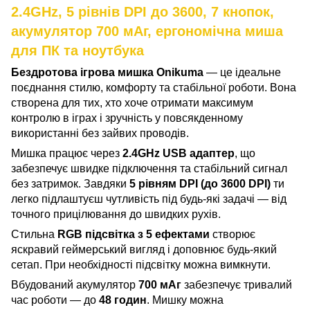
2.4GHz, 5 рівнів DPI до 3600, 7 кнопок,
акумулятор 700 мАг, ергономічна миша
для ПК та ноутбука
Бездротова ігрова мишка Onikuma
— це ідеальне
поєднання стилю, комфорту та стабільної роботи. Вона
створена для тих, хто хоче отримати максимум
контролю в іграх і зручність у повсякденному
використанні без зайвих проводів.
Мишка працює через
2.4GHz USB адаптер
, що
забезпечує швидке підключення та стабільний сигнал
без затримок. Завдяки
5 рівням DPI (до 3600 DPI)
ти
легко підлаштуєш чутливість під будь-які задачі — від
точного прицілювання до швидких рухів.
Стильна
RGB підсвітка з 5 ефектами
створює
яскравий геймерський вигляд і доповнює будь-який
сетап. При необхідності підсвітку можна вимкнути.
Вбудований акумулятор
700 мАг
забезпечує тривалий
час роботи — до
48 годин
. Мишку можна