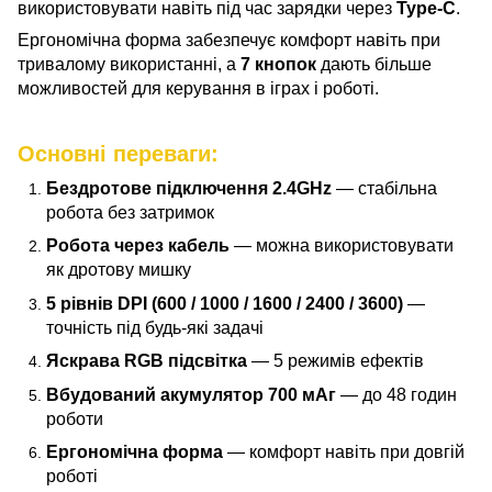
використовувати навіть під час зарядки через
Type-C
.
Ергономічна форма забезпечує комфорт навіть при
тривалому використанні, а
7 кнопок
дають більше
можливостей для керування в іграх і роботі.
Основні переваги:
Бездротове підключення 2.4GHz
— стабільна
робота без затримок
Робота через кабель
— можна використовувати
як дротову мишку
5 рівнів DPI (600 / 1000 / 1600 / 2400 / 3600)
—
точність під будь-які задачі
Яскрава RGB підсвітка
— 5 режимів ефектів
Вбудований акумулятор 700 мАг
— до 48 годин
роботи
Ергономічна форма
— комфорт навіть при довгій
роботі