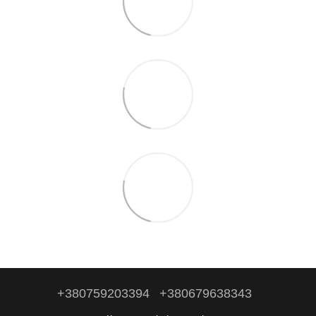
+380759203394
+380679638343