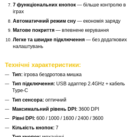
7 функціональних кнопок
— більше контролю в
іграх
Автоматичний режим сну
— економія заряду
Матове покриття
— впевнене керування
Легке та швидке підключення
— без додаткових
налаштувань
Технічні характеристики:
Тип:
ігрова бездротова мишка
Тип підключення:
USB адаптер 2.4GHz + кабель
Type-C
Тип сенсора:
оптичний
Максимальний рівень DPI:
3600 DPI
Рівні DPI:
600 / 1000 / 1600 / 2400 / 3600
Кількість кнопок:
7
Тип кнопок:
механічні