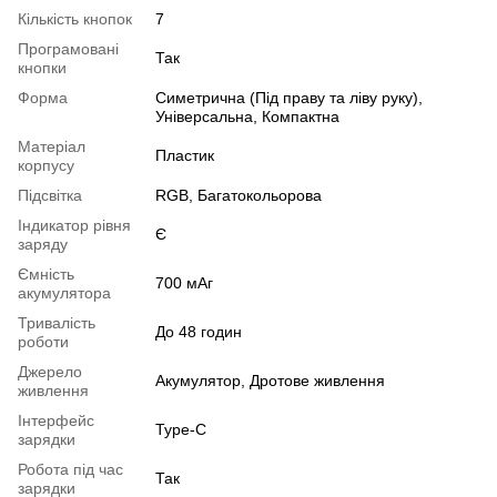
Кількість кнопок
7
Програмовані
Так
кнопки
Форма
Симетрична (Під праву та ліву руку),
Універсальна, Компактна
Матеріал
Пластик
корпусу
Підсвітка
RGB, Багатокольорова
Індикатор рівня
Є
заряду
Ємність
700 мАг
акумулятора
Тривалість
До 48 годин
роботи
Джерело
Акумулятор, Дротове живлення
живлення
Інтерфейс
Type-C
зарядки
Робота під час
Так
зарядки