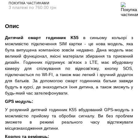
ПОКУПКА ЧАСТИНАМИ
3 платежі по 760.00 грн
Опис
Дитячий смарт годинник K55
в синьому кольорі з
можливістю підключення SIM картки - це нова модель, яка
була випущена компанією зовсім недавно. Дана модель має
великий функціонал, якісні матеріали збирання та приємний
дизайн. Годинник підтримує зв'язок з LTE, має вбудовану
камеру для спілкування по відеозв'язку, кнопку SOS,
підключається по WI-FI, а також має легкий і зручний додаток
для батьків. За допомогою смарт годинника батьки завжди
будуть в курсі, де знаходиться їхня дитина, а також зможуть у
будь-який час зателефонувати.
GPS модуль:
У розумний дитячий годинник K55 вбудований GPS-модуль з
можливістю прийому та обробки сигналу. Ви без проблем
зможете в режимі реального часу відстежувати
місцезнаходження дитини.
Корпус та ремінець: