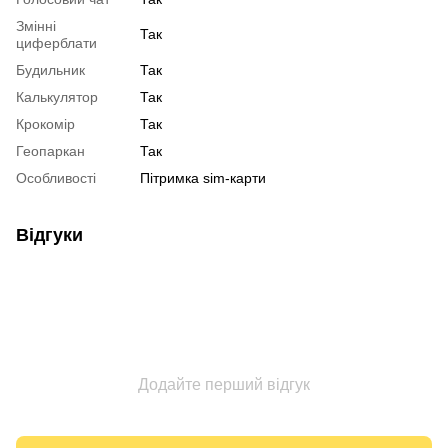
Змінні
Так
циферблати
Будильник
Так
Калькулятор
Так
Крокомір
Так
Геопаркан
Так
Особливості
Пітримка sim-карти
Відгуки
Додайте перший відгук