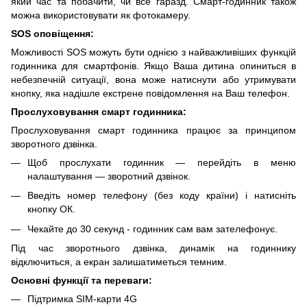
який час та побачити, чи все гаразд. Смарт-годинник також
можна використовувати як фотокамеру.
SOS оповіщення:
Можливості SOS можуть бути однією з найважливіших функцій
годинника для смартфонів. Якщо Ваша дитина опиниться в
небезпечній ситуації, вона може натиснути або утримувати
кнопку, яка надішле екстрене повідомлення на Ваш телефон.
Прослуховування смарт годинника:
Прослуховування смарт годинника працює за принципом
зворотного дзвінка.
Щоб прослухати годинник — перейдіть в меню
налаштування — зворотний дзвінок.
Введіть номер телефону (без коду країни) і натисніть
кнопку ОК.
Чекайте до 30 секунд - годинник сам вам зателефонує.
Під час зворотнього дзвінка, динамік на годиннику
відключиться, а екран залишатиметься темним.
Основні функції та переваги:
Підтримка SIM-карти 4G