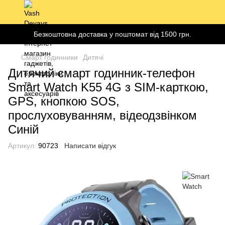
Безкоштовна доставка у поштомат від 1500 грн.
Смарт годинники
Дитячі
Дитячий смарт годинник-телефон
Smart Watch K55 4G з SIM-карткою,
GPS, кнопкою SOS,
прослуховуванням, відеодзвінком
Синій
Артикул:
90723
Написати відгук