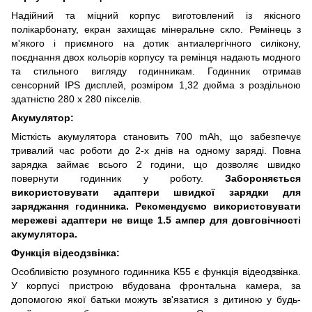
Надійний та міцний корпус виготовлений із якісного
полікарбонату, екран захищає мінеральне скло. Ремінець з
м'якого і приємного на дотик антиалергічного силікону,
поєднання двох кольорів корпусу та ремінця надають модного
та стильного вигляду годинникам. Годинник отримав
сенсорний IPS дисплей, розміром 1,32 дюйма з роздільною
здатністю 280 x 280 пікселів.
Акумулятор:
Місткість акумулятора становить 700 mAh, що забезпечує
тривалий час роботи до 2-х днів на одному заряді. Повна
зарядка займає всього 2 години, що дозволяє швидко
повернути годинник у роботу.
Забороняється
використовувати адаптери швидкої зарядки для
заряджання годинника. Рекомендуємо використовувати
мережеві адаптери не вище 1.5 ампер для довговічності
акумулятора.
Функція відеодзвінка:
Особливістю розумного годинника K55 є функція відеодзвінка.
У корпусі пристрою вбудована фронтальна камера, за
допомогою якої батьки можуть зв'язатися з дитиною у будь-