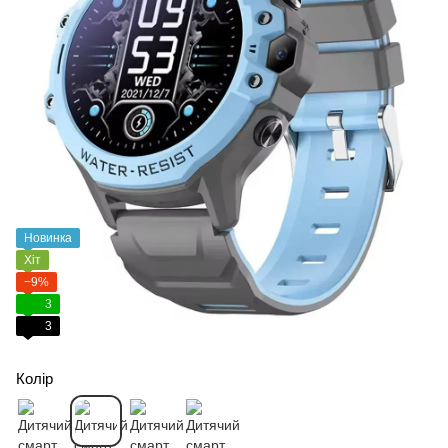
Новинка
Хіт
−9%
3
3
Колір