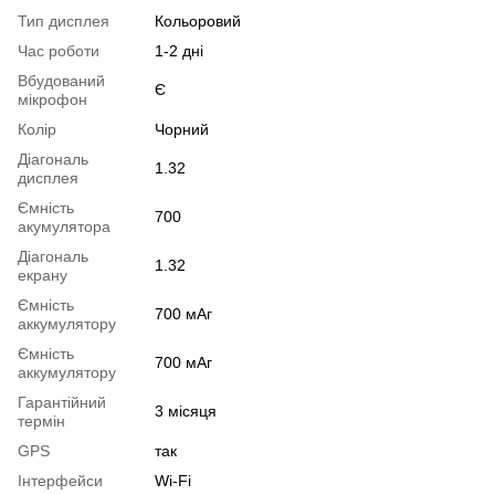
Тип дисплея
Кольоровий
Час роботи
1-2 дні
Вбудований
Є
мікрофон
Колір
Чорний
Діагональ
1.32
дисплея
Ємність
700
акумулятора
Діагональ
1.32
екрану
Ємність
700 мАг
аккумулятору
Ємність
700 мАг
аккумулятору
Гарантійний
3 місяця
термін
GPS
так
Інтерфейси
Wi-Fi