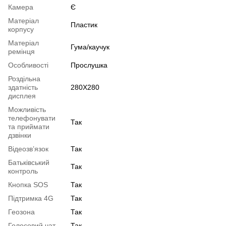
Камера
Є
Матеріал
Пластик
корпусу
Матеріал
Гума/каучук
ремінця
Особливості
Прослушка
Роздільна
здатність
280X280
дисплея
Можливість
телефонувати
Так
та приймати
дзвінки
Відеозв’язок
Так
Батьківський
Так
контроль
Кнопка SOS
Так
Підтримка 4G
Так
Геозона
Так
Голосовий чат
Так