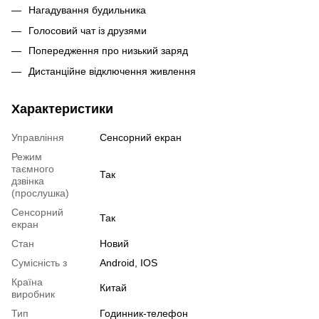
Нагадування будильника
Голосовий чат із друзями
Попередження про низький заряд
Дистанційне відключення живлення
Характеристики
Управління
Сенсорний екран
Режим
таємного
Так
дзвінка
(прослушка)
Сенсорний
Так
екран
Стан
Новий
Сумісність з
Android, IOS
Країна
Китай
виробник
Тип
Годинник-телефон