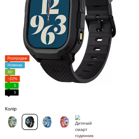
Розпродаж
Новинка
Хіт
−22%
5
5
Колір