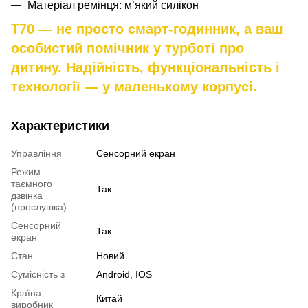
Матеріал ремінця: м’який силікон
T70 — не просто смарт-годинник, а ваш
особистий помічник у турботі про
дитину. Надійність, функціональність і
технології — у маленькому корпусі.
Характеристики
Управління
Сенсорний екран
Режим
таємного
Так
дзвінка
(прослушка)
Сенсорний
Так
екран
Стан
Новий
Сумісність з
Android, IOS
Країна
Китай
виробник