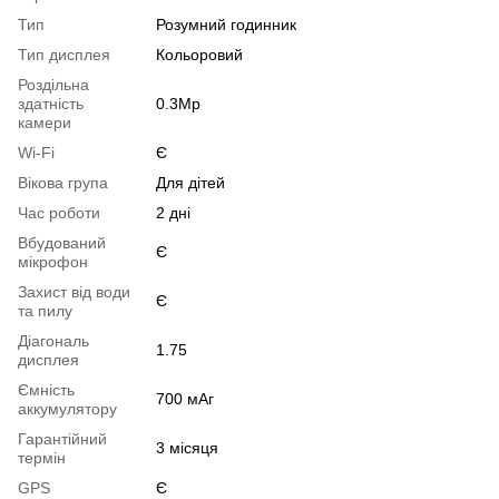
Тип
Розумний годинник
Тип дисплея
Кольоровий
Роздільна
здатність
0.3Mp
камери
Wi-Fi
Є
Вікова група
Для дітей
Час роботи
2 дні
Вбудований
Є
мікрофон
Захист від води
Є
та пилу
Діагональ
1.75
дисплея
Ємність
700 мАг
аккумулятору
Гарантійний
3 місяця
термін
GPS
Є