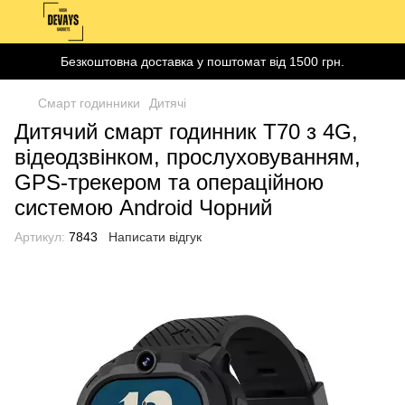
Безкоштовна доставка у поштомат від 1500 грн.
Смарт годинники
Дитячі
Дитячий смарт годинник T70 з 4G,
відеодзвінком, прослуховуванням,
GPS-трекером та операційною
системою Android Чорний
Артикул:
7843
Написати відгук