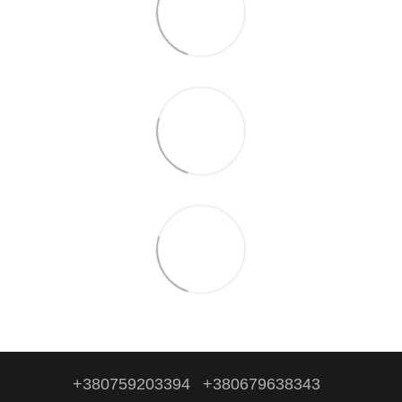
+380759203394
+380679638343