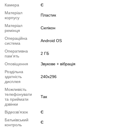
Камера
Є
Матеріал
Пластик
корпусу
Матеріал
Силікон
ремінця
Операційна
Android OS
система
Оперативна
2 ГБ
пам'ять
Оповіщення
Звукове + вібрація
Роздільна
здатність
240x296
дисплея
Можливість
телефонувати
Так
та приймати
дзвінки
Відеозв’язок
Є
Батьківський
Є
контроль