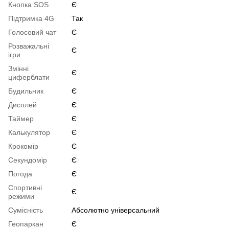
Кнопка SOS
Є
Підтримка 4G
Так
Голосовий чат
Є
Розважальні
Є
ігри
Змінні
Є
циферблати
Будильник
Є
Дисплей
Є
Таймер
Є
Калькулятор
Є
Крокомір
Є
Секундомір
Є
Погода
Є
Спортивні
Є
режими
Сумісність
Абсолютно універсальний
Геопаркан
Є