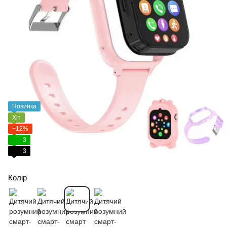
Новинка
Хіт
−12%
3
3
Колір