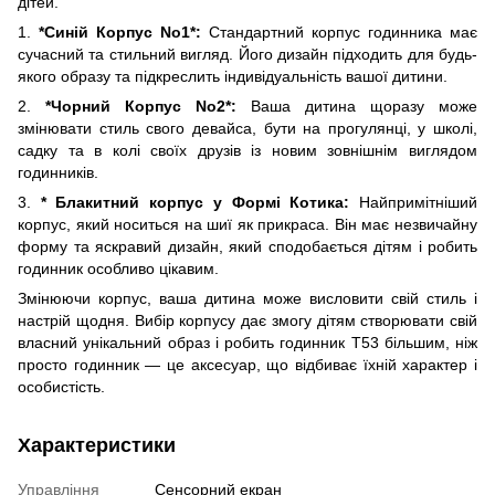
дітей.
1.
*Синій Корпус No1*:
Стандартний корпус годинника має
сучасний та стильний вигляд. Його дизайн підходить для будь-
якого образу та підкреслить індивідуальність вашої дитини.
2.
*Чорний Корпус No2*:
Ваша дитина щоразу може
змінювати стиль свого девайса, бути на прогулянці, у школі,
садку та в колі своїх друзів із новим зовнішнім виглядом
годинників.
3.
* Блакитний корпус у Формі Котика:
Найпримітніший
корпус, який носиться на шиї як прикраса. Він має незвичайну
форму та яскравий дизайн, який сподобається дітям і робить
годинник особливо цікавим.
Змінюючи корпус, ваша дитина може висловити свій стиль і
настрій щодня. Вибір корпусу дає змогу дітям створювати свій
власний унікальний образ і робить годинник T53 більшим, ніж
просто годинник — це аксесуар, що відбиває їхній характер і
особистість.
Характеристики
Управління
Сенсорний екран