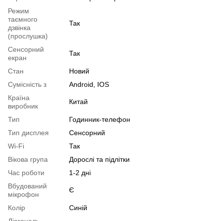
Режим
таємного
Так
дзвінка
(прослушка)
Сенсорний
Так
екран
Стан
Новий
Сумісність з
Android, IOS
Країна
Китай
виробник
Тип
Годинник-телефон
Тип дисплея
Сенсорний
Wi-Fi
Так
Вікова група
Дорослі та підлітки
Час роботи
1-2 дні
Вбудований
Є
мікрофон
Колір
Синій