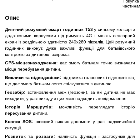
Опис
Дитячий розумний смарт-годинник T53
у синьому кольорі з
додатковими корпусами підтримують 4G і мають сенсорний
екран із роздільною здатністю 240x280 пікселів. Цей розумний
годинник виконує дуже важливі функції для батьківського
контролю за дитиною, зокрема:
GPS-місцезнаходження:
дає змогу батькам точно визначати
місце перебування дитини.
Виклики та відеодзвінки:
підтримка голосових і відеодзвінків,
що дає змогу батькам легко спілкуватися з дитиною.
Геозабір:
встановлення меж (геозони), за які дитина не має
виходити; у разі виходу з цих меж надходить повідомлення.
Історія Маршрутів:
можливість переглядати історію
пересування дитини.
Кнопка SOS:
швидкий виклик допомоги у разі надзвичайної
ситуації.
Розвиток та розваги:
наявність функцій і застосунків для