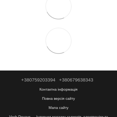
+380759203394
+380679638343
Контактна інформація
Повна версія сайту
Мапа сайту
Vash Devays — Інтернет-магазин гаджетів, електроніки та