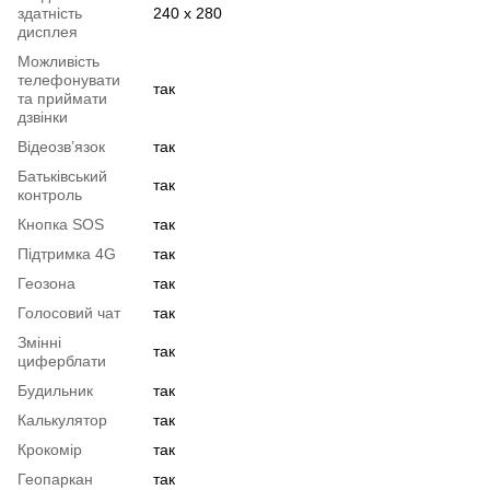
здатність
240 x 280
дисплея
Можливість
телефонувати
так
та приймати
дзвінки
Відеозв’язок
так
Батьківський
так
контроль
Кнопка SOS
так
Підтримка 4G
так
Геозона
так
Голосовий чат
так
Змінні
так
циферблати
Будильник
так
Калькулятор
так
Крокомір
так
Геопаркан
так