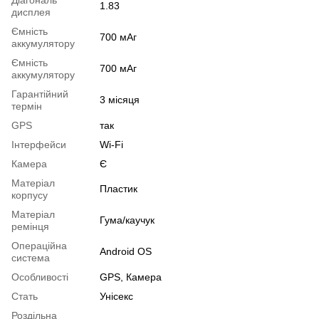
Діагональ
1.83
дисплея
Ємність
700 мАг
аккумулятору
Ємність
700 мАг
аккумулятору
Гарантійний
3 місяця
термін
GPS
так
Інтерфейси
Wi-Fi
Камера
Є
Матеріал
Пластик
корпусу
Матеріал
Гума/каучук
ремінця
Операційна
Android OS
система
Особливості
GPS, Камера
Стать
Унісекс
Роздільна