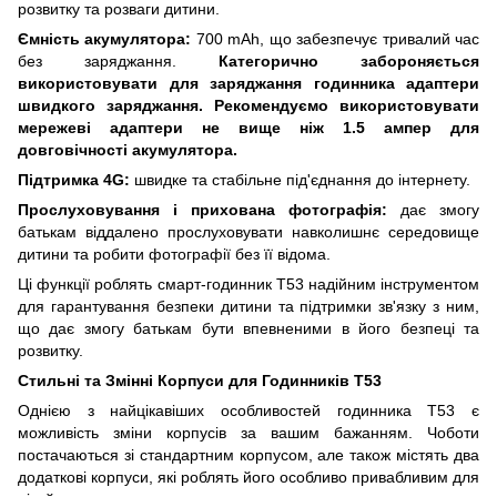
розвитку та розваги дитини.
Ємність акумулятора:
700 mAh, що забезпечує тривалий час
без заряджання.
Категорично забороняється
використовувати для заряджання годинника адаптери
швидкого заряджання. Рекомендуємо використовувати
мережеві адаптери не вище ніж 1.5 ампер для
довговічності акумулятора.
Підтримка 4G:
швидке та стабільне під'єднання до інтернету.
Прослуховування і прихована фотографія:
дає змогу
батькам віддалено прослуховувати навколишнє середовище
дитини та робити фотографії без її відома.
Ці функції роблять смарт-годинник T53 надійним інструментом
для гарантування безпеки дитини та підтримки зв'язку з ним,
що дає змогу батькам бути впевненими в його безпеці та
розвитку.
Стильні та Змінні Корпуси для Годинників T53
Однією з найцікавіших особливостей годинника T53 є
можливість зміни корпусів за вашим бажанням. Чоботи
постачаються зі стандартним корпусом, але також містять два
додаткові корпуси, які роблять його особливо привабливим для