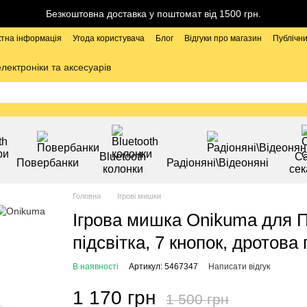
Безкоштовна доставка у поштомат від 1500 грн.
ктна інформація
Угода користувача
Блог
Відгуки про магазин
Публічни
електроніки та аксесуарів
Bluetooth
Са
Повербанки
Радіоняні\Відеоняні
колонки
сек
Головна
Ігрові мишки
Ігрова мишка Onikuma для П
підсвітка, 7 кнопок, дротов
В наявності
Артикул: 5467347
Написати відгук
1 170 грн
1 500 грн