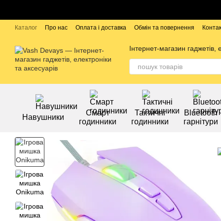
Перейти до основного контенту
Каталог
Про нас
Оплата і доставка
Обмін та повернення
Конта
Бренди
Інтернет-магазин гаджетів, 
Смарт
Тактичні
Bluetooth
Навушники
годинники
годинники
гарнітури