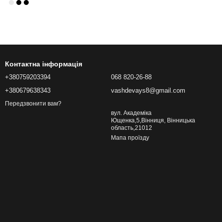
Контактна інформація
+380759203394
068 820-26-88
+380679638343
vashdevays8@gmail.com
Передзвонити вам?
вул. Академіка
Ющенка,5,Вінниця, Вінницька
область,21012
Мапа проїзду