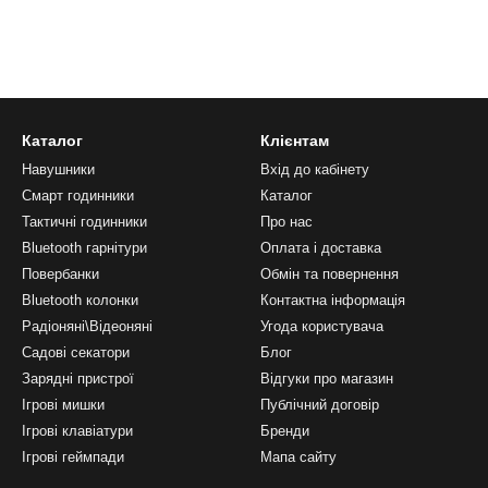
Каталог
Клієнтам
Навушники
Вхід до кабінету
Смарт годинники
Каталог
Тактичні годинники
Про нас
Bluetooth гарнітури
Оплата і доставка
Повербанки
Обмін та повернення
Bluetooth колонки
Контактна інформація
Радіоняні\Відеоняні
Угода користувача
Садові секатори
Блог
Зарядні пристрої
Відгуки про магазин
Ігрові мишки
Публічний договір
Ігрові клавіатури
Бренди
Ігрові геймпади
Мапа сайту