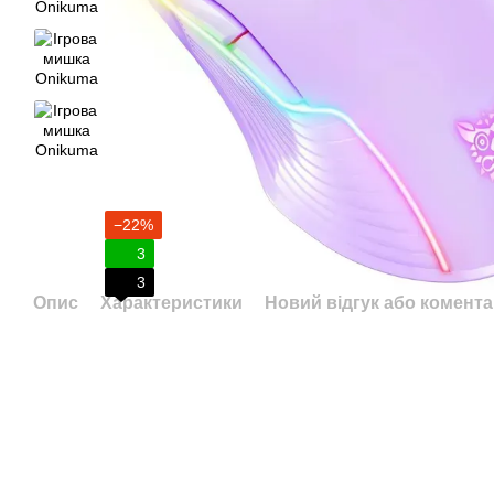
−22%
3
3
Опис
Характеристики
Новий відгук або комент