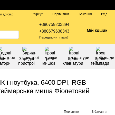
Порівняння
Укр
Рус
Бажання
Вхід
й договір
+380759203394
Мій кошик
+380679638343
Передзвонити вам?
дові
Зарядні
Ігрові
Ігрові
Ігрові
атори
пристрої
мишки
клавіатури
геймпади
К і ноутбука, 6400 DPI, RGB
а геймерська миша Фіолетовий
Порівняти
В бажання